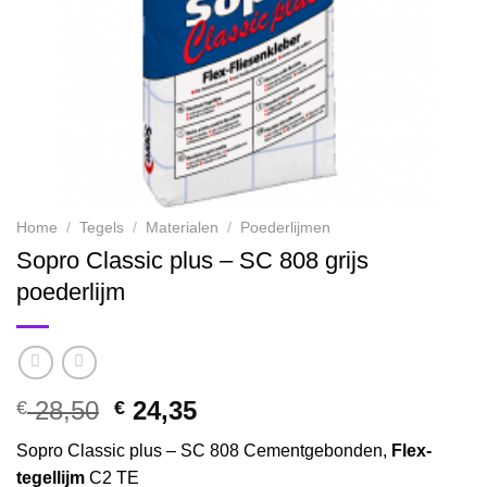
Home
/
Tegels
/
Materialen
/
Poederlijmen
Sopro Classic plus – SC 808 grijs
poederlijm
Oorspronkelijke
Huidige
28,50
24,35
€
€
prijs
prijs
Sopro Classic plus – SC 808 Cementgebonden,
Flex-
was:
is:
tegellijm
C2 TE