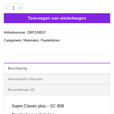
€ 28,50.
€ 24,35.
Sopro Classic plus - SC 808 grijs poederlijm aantal
Toevoegen aan winkelwagen
Artikelnummer:
ZMPZA8537
Categorieën:
Materialen
,
Poederlijmen
Beschrijving
Aanvullende informatie
Beoordelingen (0)
Sopro Classic plus – SC 808