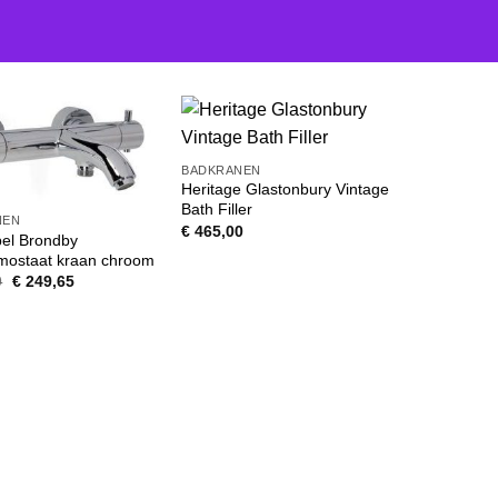
BADKRANEN
Heritage Glastonbury Vintage
Bath Filler
NEN
€
465,00
bel Brondby
mostaat kraan chroom
Oorspronkelijke
Huidige
9
€
249,65
prijs
prijs
was:
is:
€ 313,39.
€ 249,65.