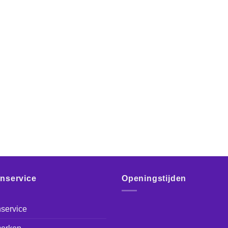
enservice
Openingstijden
service