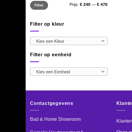
Min.
Max.
Prijs:
€ 240
—
€ 470
Filter
prijs
prijs
Filter op kleur
Kies een Kleur
Filter op eenheid
Kies een Eenheid
Contactgegevens
Klant
Bad & Home Showroom
Klanten