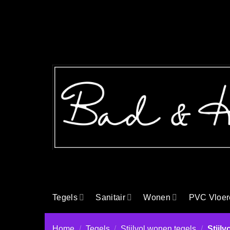
Ga
naar
inhoud
Tegels
Sanitair
Wonen
PVC Vloer
Home
/
Tegels
/
Stijlvol wonen tegels
/
Stijlv