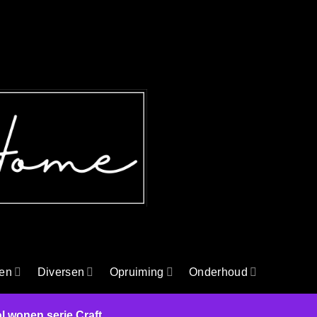
en
Diversen
Opruiming
Onderhoud
ol wonen serie Craft