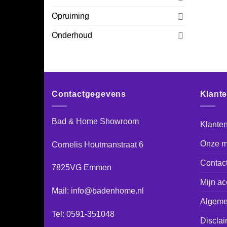
Opruiming
Onderhoud
Contactgegevens
Klant
Bad & Home Showroom
Klanten
Onze m
Cornelis Houtmanstraat 6
Contac
7825VG Emmen
Mijn ac
Mail: info@badenhome.nl
Algeme
Tel: 0591-351048
Disclai