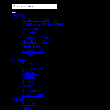
Zoeken
naar:
Tegels
Stijlvol wonen tegels
Douglas & Jones tegels
Wandtegels
Vloertegels
Houtlook tegels
Mozaiektegels
Materialen
Natuursteen
Plinten
Sanitair
Baden
Badmeubels
Douches
Toiletten
Kranen
Wastafels
Spiegels
Accessoires
Wonen
Stoelen
Tafels