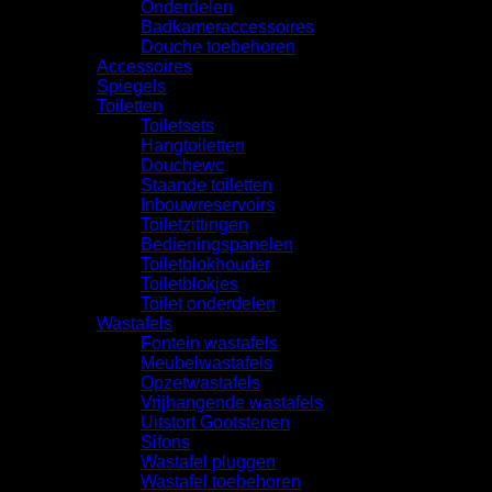
Onderdelen
Badkameraccessoires
Douche toebehoren
Accessoires
Spiegels
Toiletten
Toiletsets
Hangtoiletten
Douchewc
Staande toiletten
Inbouwreservoirs
Toiletzittingen
Bedieningspanelen
Toiletblokhouder
Toiletblokjes
Toilet onderdelen
Wastafels
Fontein wastafels
Meubelwastafels
Opzetwastafels
Vrijhangende wastafels
Uitstort Gootstenen
Sifons
Wastafel pluggen
Wastafel toebehoren