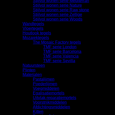
Stijlvol wonen serie Mediterran
Stijlvol wonen serie Nature
Stijlvol wonen serie Raw stone
Stijlvol wonen serie Zellige
Stijlvol wonen serie Woods
Wandtegels
Vloertegels
Houtlook tegels
Mozaiektegels
The Mosaic Factory tegels
TMF serie London
TMF serie Barcelona
TMF serie Valencia
TMF serie Sevilla
Natuursteen
Plinten
Materialen
Pastalijmen
Poederlijmen
Voegmiddelen
Egalisatiemortels
Uitvlak-reparatiemortels
Voorstrijkmiddelen
Afdichtingsmiddelen
Kitten