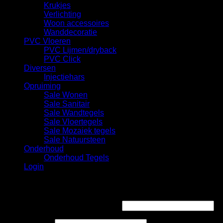
Krukjes
Verlichting
Woon accessoires
Wanddecoratie
PVC Vloeren
PVC Lijmen/dryback
PVC Click
Diversen
Injectiehars
Opruiming
Sale Wonen
Sale Sanitair
Sale Wandtegels
Sale Vloertegels
Sale Mozaiek tegels
Sale Natuursteen
Onderhoud
Onderhoud Tegels
Login
Login
Gebruikersnaam of e-mailadres
*