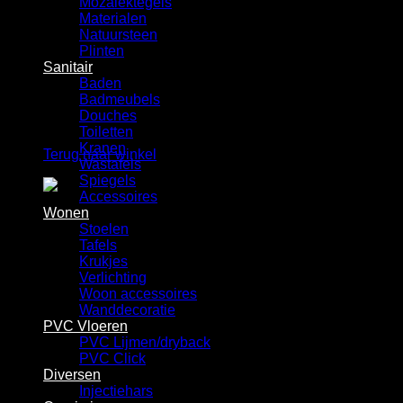
Mozaiektegels
Winkelwagen
Materialen
Natuursteen
Plinten
Sanitair
Baden
Badmeubels
Douches
Geen producten in de winkelwagen.
Toiletten
Kranen
Terug naar winkel
Wastafels
Spiegels
Accessoires
Wonen
Stoelen
Tafels
Krukjes
Verlichting
Woon accessoires
Wanddecoratie
PVC Vloeren
PVC Lijmen/dryback
PVC Click
Diversen
Injectiehars