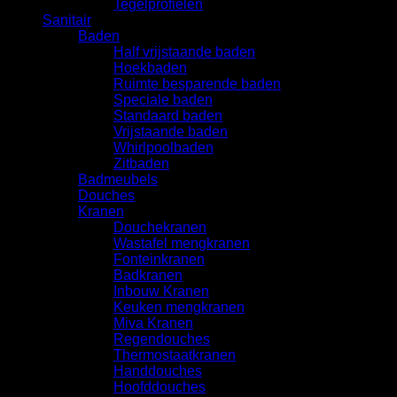
Tegelprofielen
Sanitair
Baden
Half vrijstaande baden
Hoekbaden
Ruimte besparende baden
Speciale baden
Standaard baden
Vrijstaande baden
Whirlpoolbaden
Zitbaden
Badmeubels
Douches
Kranen
Douchekranen
Wastafel mengkranen
Fonteinkranen
Badkranen
Inbouw Kranen
Keuken mengkranen
Miva Kranen
Regendouches
Thermostaatkranen
Handdouches
Hoofddouches