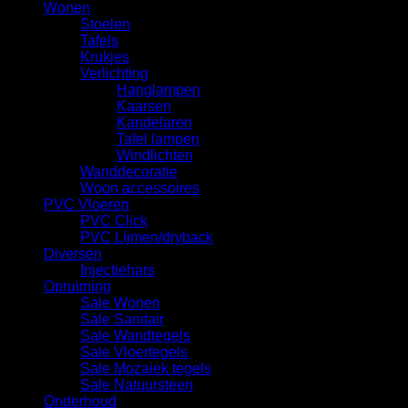
Wonen
Stoelen
Tafels
Krukjes
Verlichting
Hanglampen
Kaarsen
Kandelaren
Tafel lampen
Windlichten
Wanddecoratie
Woon accessoires
PVC Vloeren
PVC Click
PVC Lijmen/dryback
Diversen
Injectiehars
Opruiming
Sale Wonen
Sale Sanitair
Sale Wandtegels
Sale Vloertegels
Sale Mozaiek tegels
Sale Natuursteen
Onderhoud