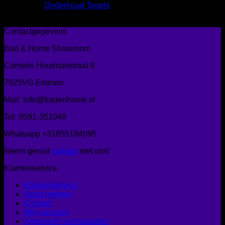
Onderhoud Tegels
Geen producten gevonden die aan je zoekcriteria voldoen.
Contactgegevens
Bad & Home Showroom
Cornelis Houtmanstraat 6
7825VG Emmen
Mail: info@badenhome.nl
Tel: 0591-351048
Whatsapp +31655194095
Neem gerust
contact
met ons!
Klantenservice
Klantenservice
Onze merken
Contact
Mijn account
Algemene voorwaarden