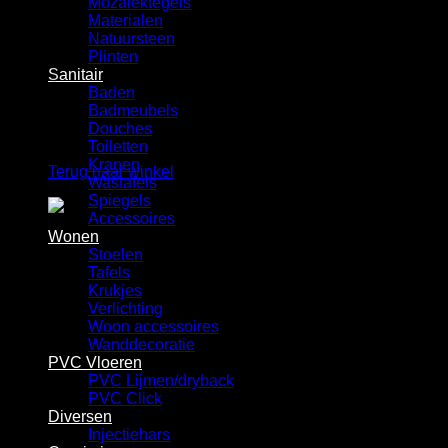
Mozaiektegels
Winkelwagen
Materialen
Natuursteen
Plinten
Sanitair
Baden
Badmeubels
Douches
Geen producten in de winkelwagen.
Toiletten
Kranen
Terug naar winkel
Wastafels
Spiegels
Accessoires
Wonen
Stoelen
Tafels
Krukjes
Verlichting
Woon accessoires
Wanddecoratie
PVC Vloeren
PVC Lijmen/dryback
PVC Click
Diversen
Injectiehars