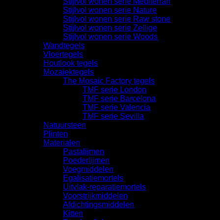
Stijlvol wonen serie Mediterran
Stijlvol wonen serie Nature
Stijlvol wonen serie Raw stone
Stijlvol wonen serie Zellige
Stijlvol wonen serie Woods
Wandtegels
Vloertegels
Houtlook tegels
Mozaiektegels
The Mosaic Factory tegels
TMF serie London
TMF serie Barcelona
TMF serie Valencia
TMF serie Sevilla
Natuursteen
Plinten
Materialen
Pastalijmen
Poederlijmen
Voegmiddelen
Egalisatiemortels
Uitvlak-reparatiemortels
Voorstrijkmiddelen
Afdichtingsmiddelen
Kitten