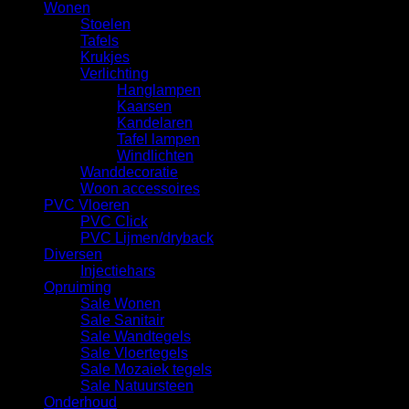
Wonen
Stoelen
Tafels
Krukjes
Verlichting
Hanglampen
Kaarsen
Kandelaren
Tafel lampen
Windlichten
Wanddecoratie
Woon accessoires
PVC Vloeren
PVC Click
PVC Lijmen/dryback
Diversen
Injectiehars
Opruiming
Sale Wonen
Sale Sanitair
Sale Wandtegels
Sale Vloertegels
Sale Mozaiek tegels
Sale Natuursteen
Onderhoud