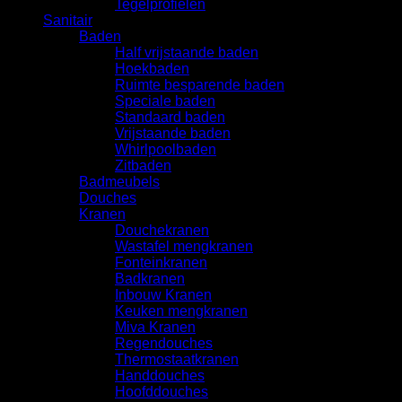
Tegelprofielen
Sanitair
Baden
Half vrijstaande baden
Hoekbaden
Ruimte besparende baden
Speciale baden
Standaard baden
Vrijstaande baden
Whirlpoolbaden
Zitbaden
Badmeubels
Douches
Kranen
Douchekranen
Wastafel mengkranen
Fonteinkranen
Badkranen
Inbouw Kranen
Keuken mengkranen
Miva Kranen
Regendouches
Thermostaatkranen
Handdouches
Hoofddouches