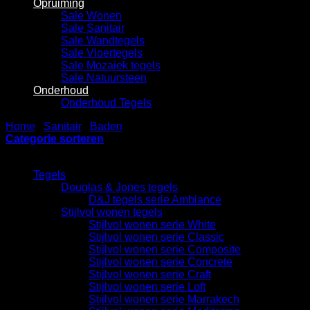
Opruiming
Sale Wonen
Sale Sanitair
Sale Wandtegels
Sale Vloertegels
Sale Mozaiek tegels
Sale Natuursteen
Onderhoud
Onderhoud Tegels
Home
/
Sanitair
/
Baden
/
Whirlpoolbaden
Categorie sorteren
Categorieën
Tegels
Douglas & Jones tegels
D&J tegels serie Ambiance
Stijlvol wonen tegels
Stijlvol wonen serie White
Stijlvol wonen serie Classic
Stijlvol wonen serie Composite
Stijlvol wonen serie Concrete
Stijlvol wonen serie Craft
Stijlvol wonen serie Loft
Stijlvol wonen serie Marrakech