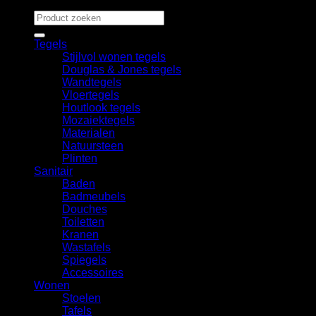
Zoeken
naar:
Tegels
Stijlvol wonen tegels
Douglas & Jones tegels
Wandtegels
Vloertegels
Houtlook tegels
Mozaiektegels
Materialen
Natuursteen
Plinten
Sanitair
Baden
Badmeubels
Douches
Toiletten
Kranen
Wastafels
Spiegels
Accessoires
Wonen
Stoelen
Tafels