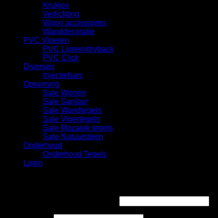
Krukjes
Verlichting
Woon accessoires
Wanddecoratie
PVC Vloeren
PVC Lijmen/dryback
PVC Click
Diversen
Injectiehars
Opruiming
Sale Wonen
Sale Sanitair
Sale Wandtegels
Sale Vloertegels
Sale Mozaiek tegels
Sale Natuursteen
Onderhoud
Onderhoud Tegels
Login
Login
Gebruikersnaam of e-mailadres
*