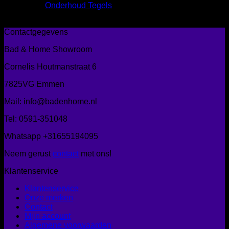
Onderhoud Tegels
Geen producten gevonden die aan je zoekcriteria voldoen.
Contactgegevens
Bad & Home Showroom
Cornelis Houtmanstraat 6
7825VG Emmen
Mail: info@badenhome.nl
Tel: 0591-351048
Whatsapp +31655194095
Neem gerust
contact
met ons!
Klantenservice
Klantenservice
Onze merken
Contact
Mijn account
Algemene voorwaarden