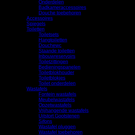
Onderdelen
Badkameraccessoires
Douche toebehoren
Accessoires
Spiegels
Toiletten
Toiletsets
Hangtoiletten
Douchewc
Staande toiletten
Inbouwreservoirs
Toiletzittingen
Bedieningspanelen
Toiletblokhouder
Toiletblokjes
Toilet onderdelen
Wastafels
Fontein wastafels
Meubelwastafels
Opzetwastafels
Vrijhangende wastafels
Uitstort Gootstenen
Sifons
Wastafel pluggen
Wastafel toebehoren