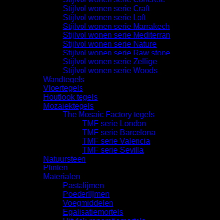
Stijlvol wonen serie Craft
Stijlvol wonen serie Loft
Stijlvol wonen serie Marrakech
Stijlvol wonen serie Mediterran
Stijlvol wonen serie Nature
Stijlvol wonen serie Raw stone
Stijlvol wonen serie Zellige
Stijlvol wonen serie Woods
Wandtegels
Vloertegels
Houtlook tegels
Mozaiektegels
The Mosaic Factory tegels
TMF serie London
TMF serie Barcelona
TMF serie Valencia
TMF serie Sevilla
Natuursteen
Plinten
Materialen
Pastalijmen
Poederlijmen
Voegmiddelen
Egalisatiemortels