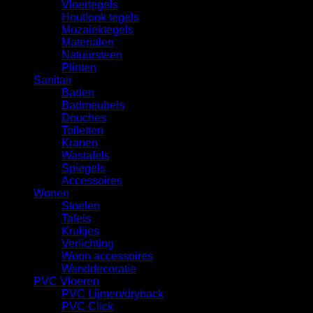
Vloertegels
Houtlook tegels
Mozaiektegels
Materialen
Natuursteen
Plinten
Sanitair
Baden
Badmeubels
Douches
Toiletten
Kranen
Wastafels
Spiegels
Accessoires
Wonen
Stoelen
Tafels
Krukjes
Verlichting
Woon accessoires
Wanddecoratie
PVC Vloeren
PVC Lijmen/dryback
PVC Click