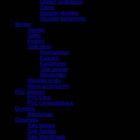
Uitstort Gootstenen
Sifons
Wastafel pluggen
Wastafel toebehoren
Wonen
Stoelen
Tafels
Krukjes
Verlichting
Hanglampen
Kaarsen
Kandelaren
Tafel lampen
Windlichten
Wanddecoratie
Woon accessoires
PVC Vloeren
PVC Click
PVC Lijmen/dryback
Diversen
Injectiehars
Opruiming
Sale Wonen
Sale Sanitair
Sale Wandtegels