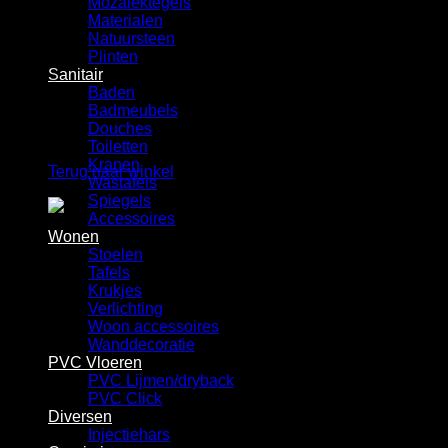
Mozaiektegels
Winkelwagen
Materialen
Natuursteen
Plinten
Sanitair
Baden
Badmeubels
Douches
Geen producten in de winkelwagen.
Toiletten
Kranen
Terug naar winkel
Wastafels
Spiegels
Accessoires
Wonen
Stoelen
Tafels
Krukjes
Verlichting
Woon accessoires
Wanddecoratie
PVC Vloeren
PVC Lijmen/dryback
PVC Click
Diversen
Injectiehars