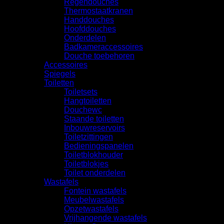
Regendouches
Thermostaatkranen
Handdouches
Hoofddouches
Onderdelen
Badkameraccessoires
Douche toebehoren
Accessoires
Spiegels
Toiletten
Toiletsets
Hangtoiletten
Douchewc
Staande toiletten
Inbouwreservoirs
Toiletzittingen
Bedieningspanelen
Toiletblokhouder
Toiletblokjes
Toilet onderdelen
Wastafels
Fontein wastafels
Meubelwastafels
Opzetwastafels
Vrijhangende wastafels