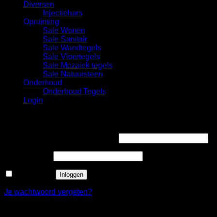
Diversen
Injectiehars
Opruiming
Sale Wonen
Sale Sanitair
Sale Wandtegels
Sale Vloertegels
Sale Mozaiek tegels
Sale Natuursteen
Onderhoud
Onderhoud Tegels
Login
Login
Gebruikersnaam of e-mailadres
*
Wachtwoord
*
Onthouden
Inloggen
Je wachtwoord vergeten?