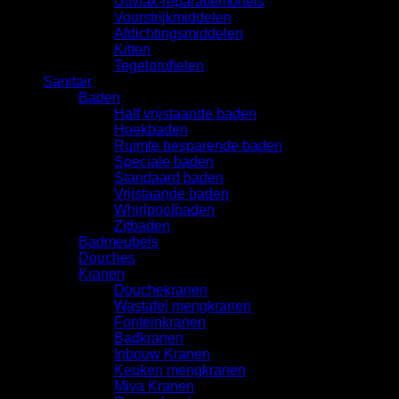
Uitvlak-reparatiemortels
Voorstrijkmiddelen
Afdichtingsmiddelen
Kitten
Tegelprofielen
Sanitair
Baden
Half vrijstaande baden
Hoekbaden
Ruimte besparende baden
Speciale baden
Standaard baden
Vrijstaande baden
Whirlpoolbaden
Zitbaden
Badmeubels
Douches
Kranen
Douchekranen
Wastafel mengkranen
Fonteinkranen
Badkranen
Inbouw Kranen
Keuken mengkranen
Miva Kranen