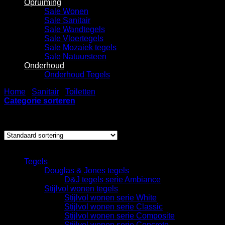
Opruiming
Sale Wonen
Sale Sanitair
Sale Wandtegels
Sale Vloertegels
Sale Mozaiek tegels
Sale Natuursteen
Onderhoud
Onderhoud Tegels
Home
/
Sanitair
/
Toiletten
/
Toiletblokhouder
Categorie sorteren
Enig resultaat
Categorieën
Tegels
Douglas & Jones tegels
D&J tegels serie Ambiance
Stijlvol wonen tegels
Stijlvol wonen serie White
Stijlvol wonen serie Classic
Stijlvol wonen serie Composite
Stijlvol wonen serie Concrete