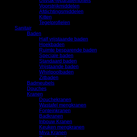
Uitvlak-reparatiemortels
Voorstrijkmiddelen
Afdichtingsmiddelen
Kitten
Tegelprofielen
Sanitair
Baden
Half vrijstaande baden
Hoekbaden
Ruimte besparende baden
Speciale baden
Standaard baden
Vrijstaande baden
Whirlpoolbaden
Zitbaden
Badmeubels
Douches
Kranen
Douchekranen
Wastafel mengkranen
Fonteinkranen
Badkranen
Inbouw Kranen
Keuken mengkranen
Miva Kranen