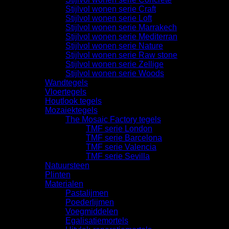
Stijlvol wonen serie Craft
Stijlvol wonen serie Loft
Stijlvol wonen serie Marrakech
Stijlvol wonen serie Mediterran
Stijlvol wonen serie Nature
Stijlvol wonen serie Raw stone
Stijlvol wonen serie Zellige
Stijlvol wonen serie Woods
Wandtegels
Vloertegels
Houtlook tegels
Mozaiektegels
The Mosaic Factory tegels
TMF serie London
TMF serie Barcelona
TMF serie Valencia
TMF serie Sevilla
Natuursteen
Plinten
Materialen
Pastalijmen
Poederlijmen
Voegmiddelen
Egalisatiemortels