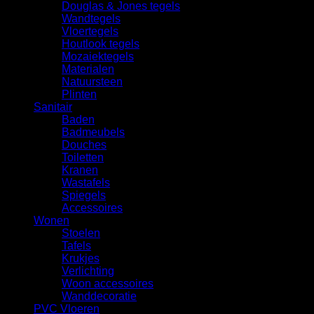
Douglas & Jones tegels
Wandtegels
Vloertegels
Houtlook tegels
Mozaiektegels
Materialen
Natuursteen
Plinten
Sanitair
Baden
Badmeubels
Douches
Toiletten
Kranen
Wastafels
Spiegels
Accessoires
Wonen
Stoelen
Tafels
Krukjes
Verlichting
Woon accessoires
Wanddecoratie
PVC Vloeren