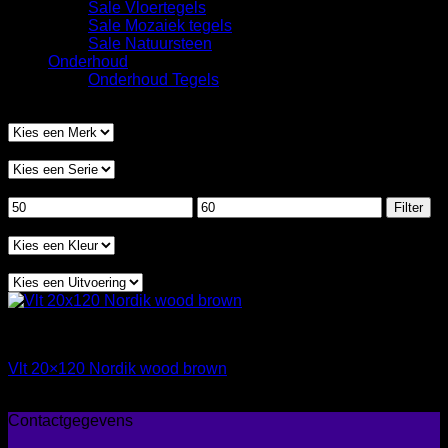
Sale Vloertegels
Sale Mozaiek tegels
Sale Natuursteen
Onderhoud
Onderhoud Tegels
Filter op merk
Filter op serie
Filteren op prijs
Min.
Max.
Filter
prijs
prijs
Filter op kleur
Filter op uitvoering
Houtlook tegels
Vlt 20×120 Nordik wood brown
€
59,00
Contactgegevens