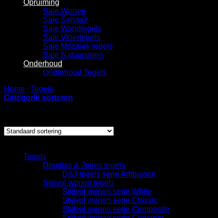
Opruiming
Sale Wonen
Sale Sanitair
Sale Wandtegels
Sale Vloertegels
Sale Mozaiek tegels
Sale Natuursteen
Onderhoud
Onderhoud Tegels
Home
/
Tegels
/
Houtlook tegels
Categorie sorteren
Enig resultaat
Categorieën
Tegels
Douglas & Jones tegels
D&J tegels serie Ambiance
Stijlvol wonen tegels
Stijlvol wonen serie White
Stijlvol wonen serie Classic
Stijlvol wonen serie Composite
Stijlvol wonen serie Concrete