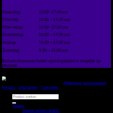
Maandag:
13.00- 17.00 uur
Dinsdag:
10.00 – 17.00 uur
Woensdag:
10.00- 17.00 uur
Donderdag:
10.00 – 17.00 uur
Vrijdag:
10.00 – 17.00 uur
Zaterdag:
9.30 – 13.00 uur
Bezoek showroom buiten openingstijden is mogelijk op
afspraak
Gemakkelijk betalen
Copyright 2026 ©
Bad en Home
|
Algemene voorwaarden
|
Privacy
|
Disclaimer
|
Copyright
Zoeken
naar:
Tegels
Stijlvol wonen tegels