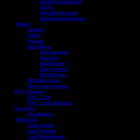
Uitstort Gootstenen
Sifons
Wastafel pluggen
Wastafel toebehoren
Wonen
Stoelen
Tafels
Krukjes
Verlichting
Hanglampen
Kaarsen
Kandelaren
Tafel lampen
Windlichten
Wanddecoratie
Woon accessoires
PVC Vloeren
PVC Click
PVC Lijmen/dryback
Diversen
Injectiehars
Opruiming
Sale Wonen
Sale Sanitair
Sale Wandtegels