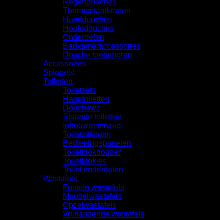
Regendouches
Thermostaatkranen
Handdouches
Hoofddouches
Onderdelen
Badkameraccessoires
Douche toebehoren
Accessoires
Spiegels
Toiletten
Toiletsets
Hangtoiletten
Douchewc
Staande toiletten
Inbouwreservoirs
Toiletzittingen
Bedieningspanelen
Toiletblokhouder
Toiletblokjes
Toilet onderdelen
Wastafels
Fontein wastafels
Meubelwastafels
Opzetwastafels
Vrijhangende wastafels