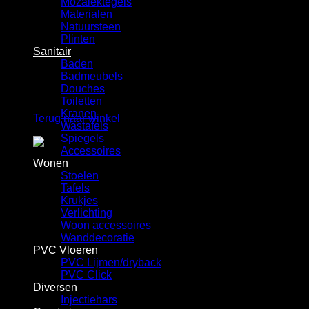
Mozaiektegels
Winkelwagen
Materialen
Natuursteen
Plinten
Sanitair
Baden
Badmeubels
Douches
Geen producten in de winkelwagen.
Toiletten
Kranen
Terug naar winkel
Wastafels
Spiegels
Accessoires
Wonen
Stoelen
Tafels
Krukjes
Verlichting
Woon accessoires
Wanddecoratie
PVC Vloeren
PVC Lijmen/dryback
PVC Click
Diversen
Injectiehars