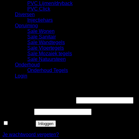
PVC Lijmen/dryback
PVC Click
Diversen
Injectiehars
Opruiming
Sale Wonen
Sale Sanitair
Sale Wandtegels
Sale Vloertegels
Sale Mozaiek tegels
Sale Natuursteen
Onderhoud
Onderhoud Tegels
Login
Login
Gebruikersnaam of e-mailadres
*
Wachtwoord
*
Onthouden
Inloggen
Je wachtwoord vergeten?