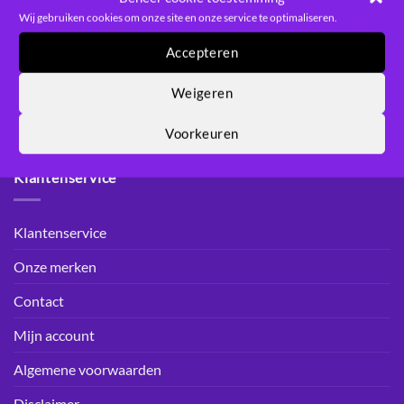
Wij gebruiken cookies om onze site en onze service te optimaliseren.
Tel: 0591-351048
Accepteren
Whatsapp +31655194095
Weigeren
Neem gerust
contact
met ons!
Voorkeuren
Klantenservice
Klantenservice
Onze merken
Contact
Mijn account
Algemene voorwaarden
Disclaimer