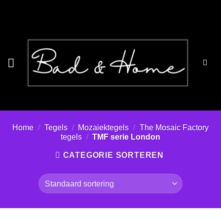
Ga
naar
inhoud
Home
/
Tegels
/
Mozaiektegels
/
The Mosaic Factory
tegels
/
TMF serie London
CATEGORIE SORTEREN