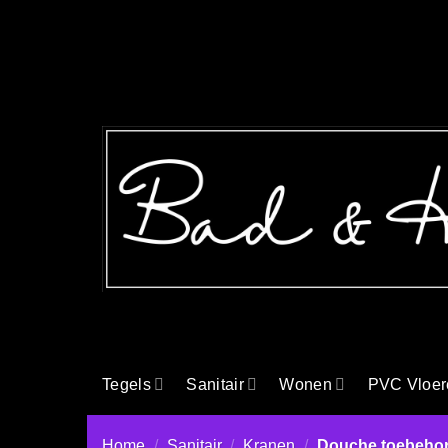
Ga
naar
inhoud
Tegels
Sanitair
Wonen
PVC Vloer
Home
/
Sanitair
/
Kranen
/
Douche toebeho