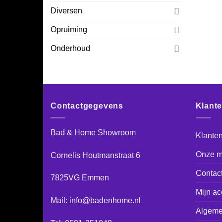
Diversen
Opruiming
Onderhoud
Contactgegevens
Klant
Bad & Home Showroom
Klanten
Onze m
Cornelis Houtmanstraat 6
Contac
7825VG Emmen
Mijn ac
Mail: info@badenhome.nl
Algeme