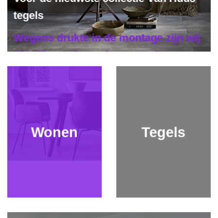
tegels
Wegens drukte in de montage zijn wij
tijdelijk op afspraak geopend
Op zaterdag gelden de normale
openingstijden 9.30Uur t/m 13.00 Uur
Tijdens de Bouwvak vakantie zijn wij
ook op afspraak geopend
Wonen
Tegels