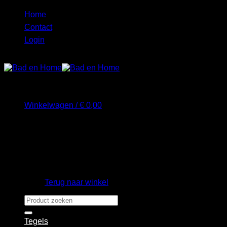
Ga
Home
naar
Contact
inhoud
Login
Winkelwagen /
€
0,00
Geen producten in de winkelwagen.
Terug naar winkel
Zoeken
naar:
Tegels