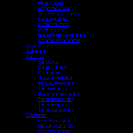
Miva Kranen
Regendouches
Thermostaatkranen
Handdouches
Hoofddouches
Onderdelen
Badkameraccessoires
Douche toebehoren
Accessoires
Spiegels
Toiletten
Toiletsets
Hangtoiletten
Douchewc
Staande toiletten
Inbouwreservoirs
Toiletzittingen
Bedieningspanelen
Toiletblokhouder
Toiletblokjes
Toilet onderdelen
Wastafels
Fontein wastafels
Meubelwastafels
Opzetwastafels