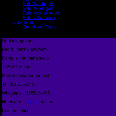
Sale Wandtegels
Sale Vloertegels
Sale Mozaiek tegels
Sale Natuursteen
Onderhoud
Onderhoud Tegels
Geen producten gevonden die aan je zoekcriteria voldoen.
Contactgegevens
Bad & Home Showroom
Cornelis Houtmanstraat 6
7825VG Emmen
Mail: info@badenhome.nl
Tel: 0591-351048
Whatsapp +31655194095
Neem gerust
contact
met ons!
Klantenservice