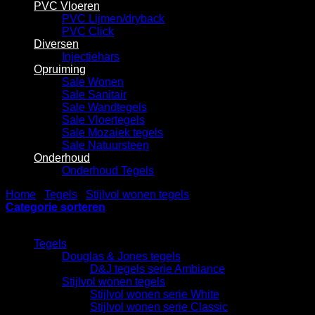
PVC Vloeren
PVC Lijmen/dryback
PVC Click
Diversen
Injectiehars
Opruiming
Sale Wonen
Sale Sanitair
Sale Wandtegels
Sale Vloertegels
Sale Mozaiek tegels
Sale Natuursteen
Onderhoud
Onderhoud Tegels
Home
/
Tegels
/
Stijlvol wonen tegels
/
Stijlvol wonen serie Na
Categorie sorteren
Categorieën
Tegels
Douglas & Jones tegels
D&J tegels serie Ambiance
Stijlvol wonen tegels
Stijlvol wonen serie White
Stijlvol wonen serie Classic