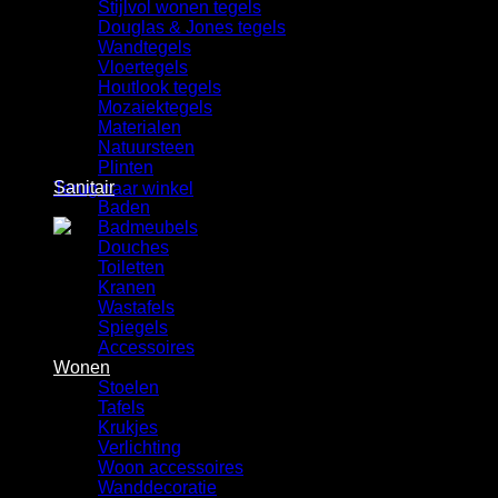
Stijlvol wonen tegels
Winkelwagen
Douglas & Jones tegels
Wandtegels
Vloertegels
Houtlook tegels
Mozaiektegels
Materialen
Natuursteen
Geen producten in de winkelwagen.
Plinten
Sanitair
Terug naar winkel
Baden
Badmeubels
Douches
Toiletten
Kranen
Wastafels
Spiegels
Accessoires
Wonen
Stoelen
Tafels
Krukjes
Verlichting
Woon accessoires
Wanddecoratie