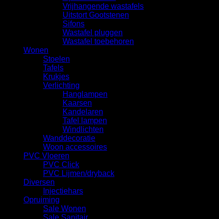
Vrijhangende wastafels
Uitstort Gootstenen
Sifons
Wastafel pluggen
Wastafel toebehoren
Wonen
Stoelen
Tafels
Krukjes
Verlichting
Hanglampen
Kaarsen
Kandelaren
Tafel lampen
Windlichten
Wanddecoratie
Woon accessoires
PVC Vloeren
PVC Click
PVC Lijmen/dryback
Diversen
Injectiehars
Opruiming
Sale Wonen
Sale Sanitair