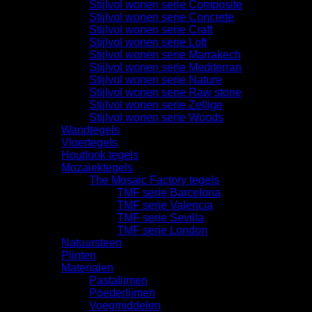
Stijlvol wonen serie Composite
Stijlvol wonen serie Concrete
Stijlvol wonen serie Craft
Stijlvol wonen serie Loft
Stijlvol wonen serie Marrakech
Stijlvol wonen serie Mediterran
Stijlvol wonen serie Nature
Stijlvol wonen serie Raw stone
Stijlvol wonen serie Zellige
Stijlvol wonen serie Woods
Wandtegels
Vloertegels
Houtlook tegels
Mozaiektegels
The Mosaic Factory tegels
TMF serie Barcelona
TMF serie Valencia
TMF serie Sevilla
TMF serie London
Natuursteen
Plinten
Materialen
Pastalijmen
Poederlijmen
Voegmiddelen