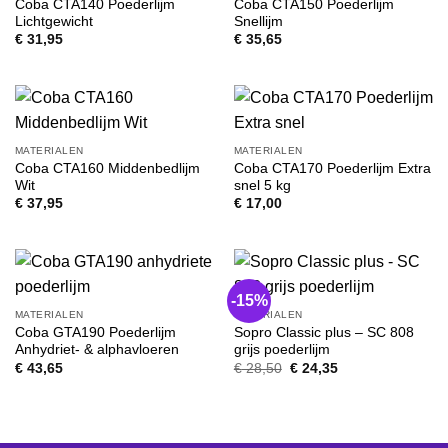
Coba CTA140 Poederlijm
Coba CTA150 Poederlijm
Lichtgewicht
Snellijm
€
31,95
€
35,65
MATERIALEN
MATERIALEN
Coba CTA160 Middenbedlijm
Coba CTA170 Poederlijm Extra
Wit
snel 5 kg
€
37,95
€
17,00
-15%
MATERIALEN
MATERIALEN
Coba GTA190 Poederlijm
Sopro Classic plus – SC 808
Anhydriet- & alphavloeren
grijs poederlijm
Oorspronkelijke
Huidige
€
43,65
€
28,50
€
24,35
prijs
prijs
was:
is:
€ 28,50.
€ 24,35.