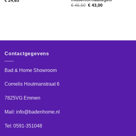
€
24,65
Oorspronkelijke
Huidige
€
46,50
€
43,00
prijs
prijs
was:
is:
€ 46,50.
€ 43,00.
Contactgegevens
Bad & Home Showroom
Cornelis Houtmanstraat 6
7825VG Emmen
Mail: info@badenhome.nl
Tel: 0591-351048