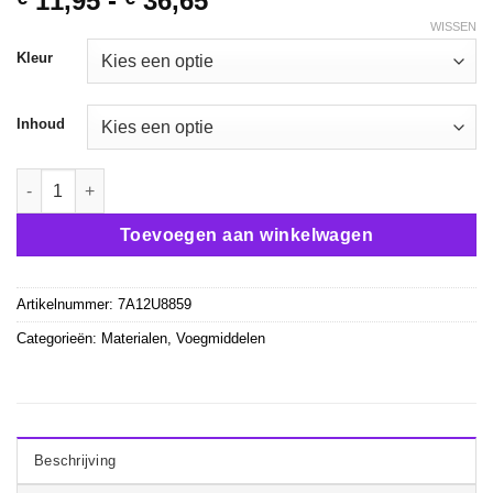
11,95
-
36,65
€ 11,95
WISSEN
tot
Kleur
€ 36,65
Inhoud
Coba CGM320 Voegmiddel fijn Wandtegels aantal
Toevoegen aan winkelwagen
Artikelnummer:
7A12U8859
Categorieën:
Materialen
,
Voegmiddelen
Beschrijving