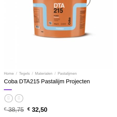
Home
/
Tegels
/
Materialen
/
Pastalijmen
Coba DTA215 Pastalijm Projecten
Oorspronkelijke
Huidige
38,75
32,50
€
€
prijs
prijs