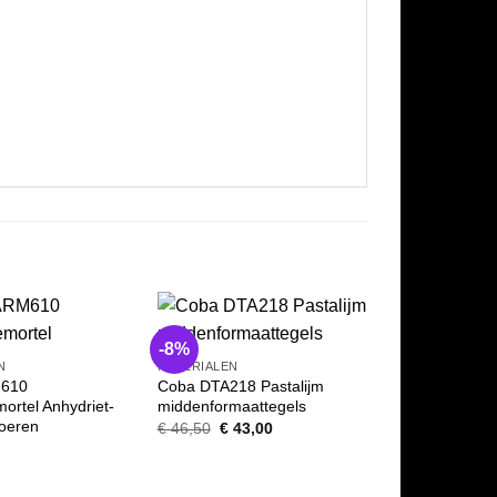
KITTEN
-8%
Coba CGM390 Sa
N
MATERIALEN
Universeel
610
Coba DTA218 Pastalijm
€
7,25
ortel Anhydriet-
middenformaattegels
loeren
Oorspronkelijke
Huidige
€
46,50
€
43,00
prijs
prijs
was:
is:
€ 46,50.
€ 43,00.