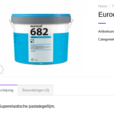
Home
/
T
Euro
Artikelnu
Categorie
chrijving
Beoordelingen (0)
Superelastische pastategellijm.