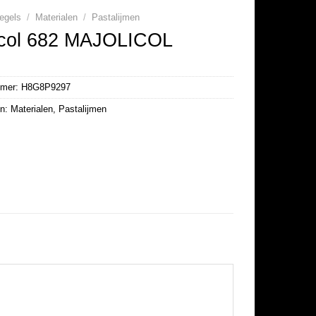
egels
/
Materialen
/
Pastalijmen
col 682 MAJOLICOL
mmer:
H8G8P9297
ën:
Materialen
,
Pastalijmen