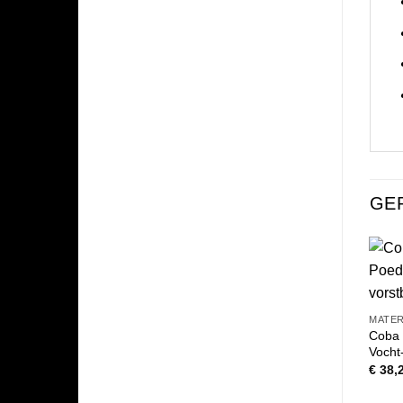
GE
MATER
Coba 
Vocht
€
38,