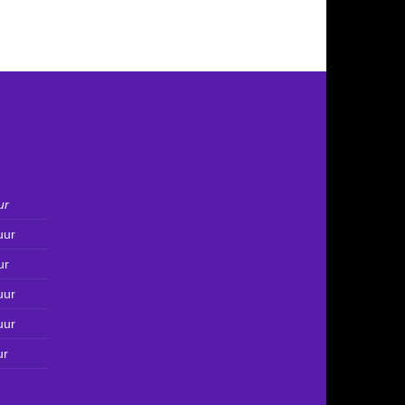
ur
uur
ur
uur
uur
ur