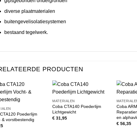
gipsgebonden ondergronden
diverse plaatmaterialen
buitengevelisolatiesystemen
bestaand tegelwerk.
RELATEERDE PRODUCTEN
MATERIALEN
MATERIALE
Coba CTA140 Poederlijm
Coba ARM
IALEN
Lichtgewicht
Reparatiem
CTA120 Poederlijm
en alphav
€
31,95
- & vorstbestendig
€
56,35
25