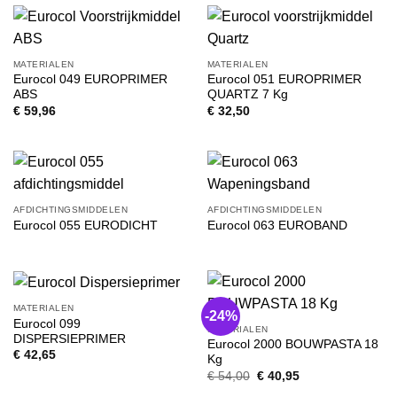
MATERIALEN
MATERIALEN
Eurocol 049 EUROPRIMER
Eurocol 051 EUROPRIMER
ABS
QUARTZ 7 Kg
€
59,96
€
32,50
AFDICHTINGSMIDDELEN
AFDICHTINGSMIDDELEN
Eurocol 055 EURODICHT
Eurocol 063 EUROBAND
MATERIALEN
-24%
Eurocol 099
MATERIALEN
DISPERSIEPRIMER
Eurocol 2000 BOUWPASTA 18
€
42,65
Kg
Oorspronkelijke
Huidige
€
54,00
€
40,95
prijs
prijs