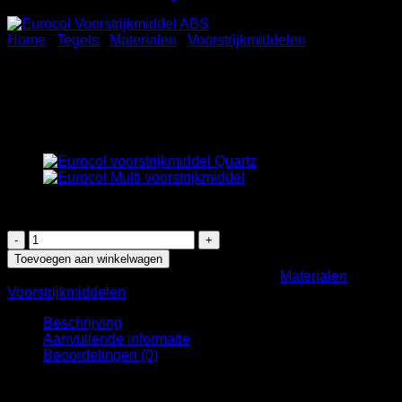
Home
/
Tegels
/
Materialen
/
Voorstrijkmiddelen
Eurocol 049 EUROPRIMER
ABS
€
59,96
Eurocol
049
Toevoegen aan winkelwagen
EUROPRIMER
Artikelnummer:
TYRDU9053
Categorieën:
Materialen
,
ABS
Voorstrijkmiddelen
aantal
Beschrijving
Aanvullende informatie
Beoordelingen (0)
Voorstrijkmiddel voor het verbeteren van de hechting
van egalisatiemiddelen op absorberende gips- en