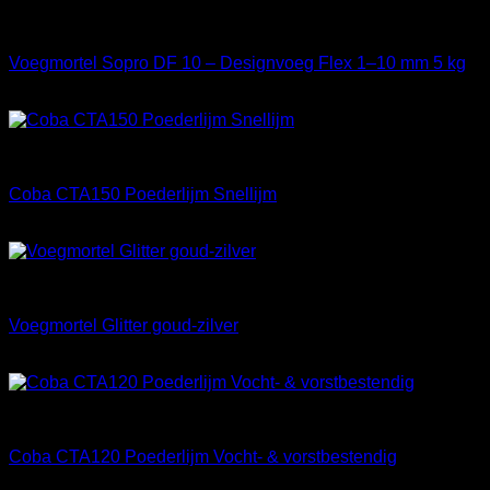
Materialen
Voegmortel Sopro DF 10 – Designvoeg Flex 1–10 mm 5 kg
Prijsklasse:
€
23,60
-
€
25,65
€ 23,60
tot
Materialen
€ 25,65
Coba CTA150 Poederlijm Snellijm
€
35,65
Materialen
Voegmortel Glitter goud-zilver
€
24,65
Materialen
Coba CTA120 Poederlijm Vocht- & vorstbestendig