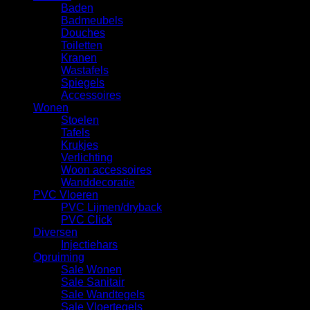
Baden
Badmeubels
Douches
Toiletten
Kranen
Wastafels
Spiegels
Accessoires
Wonen
Stoelen
Tafels
Krukjes
Verlichting
Woon accessoires
Wanddecoratie
PVC Vloeren
PVC Lijmen/dryback
PVC Click
Diversen
Injectiehars
Opruiming
Sale Wonen
Sale Sanitair
Sale Wandtegels
Sale Vloertegels