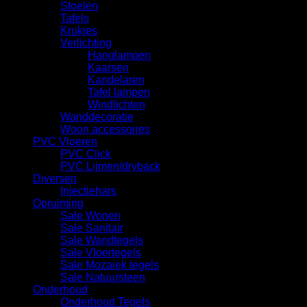
Stoelen
Tafels
Krukjes
Verlichting
Hanglampen
Kaarsen
Kandelaren
Tafel lampen
Windlichten
Wanddecoratie
Woon accessoires
PVC Vloeren
PVC Click
PVC Lijmen/dryback
Diversen
Injectiehars
Opruiming
Sale Wonen
Sale Sanitair
Sale Wandtegels
Sale Vloertegels
Sale Mozaiek tegels
Sale Natuursteen
Onderhoud
Onderhoud Tegels