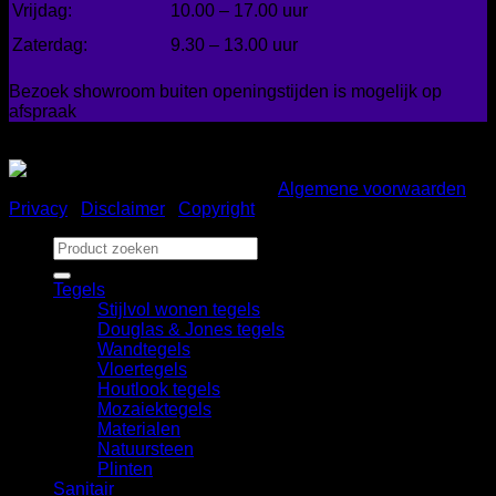
Vrijdag:
10.00 – 17.00 uur
Zaterdag:
9.30 – 13.00 uur
Bezoek showroom buiten openingstijden is mogelijk op
afspraak
Gemakkelijk betalen
Copyright 2026 ©
Bad en Home
|
Algemene voorwaarden
|
Privacy
|
Disclaimer
|
Copyright
Zoeken
naar:
Tegels
Stijlvol wonen tegels
Douglas & Jones tegels
Wandtegels
Vloertegels
Houtlook tegels
Mozaiektegels
Materialen
Natuursteen
Plinten
Sanitair