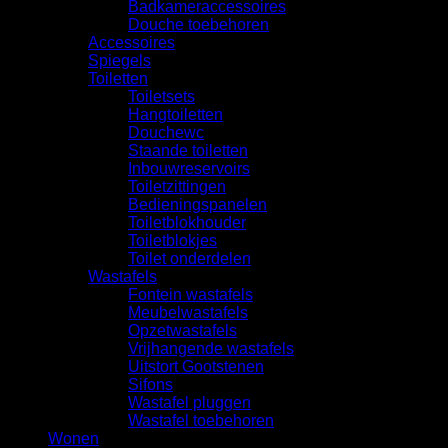
Badkameraccessoires
Douche toebehoren
Accessoires
Spiegels
Toiletten
Toiletsets
Hangtoiletten
Douchewc
Staande toiletten
Inbouwreservoirs
Toiletzittingen
Bedieningspanelen
Toiletblokhouder
Toiletblokjes
Toilet onderdelen
Wastafels
Fontein wastafels
Meubelwastafels
Opzetwastafels
Vrijhangende wastafels
Uitstort Gootstenen
Sifons
Wastafel pluggen
Wastafel toebehoren
Wonen