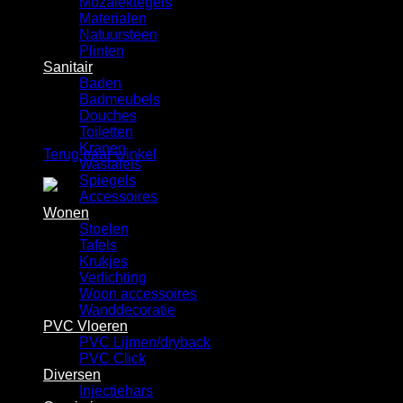
Mozaiektegels
Winkelwagen
Materialen
Natuursteen
Plinten
Sanitair
Baden
Badmeubels
Douches
Geen producten in de winkelwagen.
Toiletten
Kranen
Terug naar winkel
Wastafels
Spiegels
Accessoires
Wonen
Stoelen
Tafels
Krukjes
Verlichting
Woon accessoires
Wanddecoratie
PVC Vloeren
PVC Lijmen/dryback
PVC Click
Diversen
Injectiehars