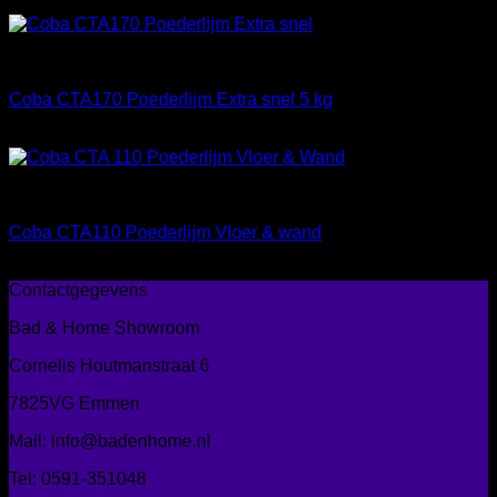
€
38,25
Materialen
Coba CTA170 Poederlijm Extra snel 5 kg
€
17,00
Materialen
Coba CTA110 Poederlijm Vloer & wand
€
34,50
Contactgegevens
Bad & Home Showroom
Cornelis Houtmanstraat 6
7825VG Emmen
Mail: info@badenhome.nl
Tel: 0591-351048