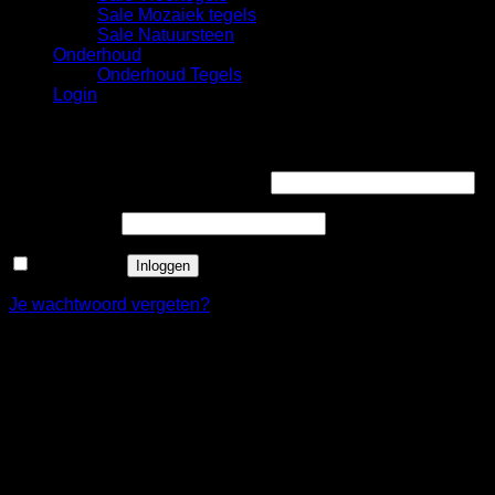
Sale Mozaiek tegels
Sale Natuursteen
Onderhoud
Onderhoud Tegels
Login
Login
Gebruikersnaam of e-mailadres
*
Wachtwoord
*
Onthouden
Inloggen
Je wachtwoord vergeten?