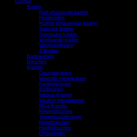
Sanitair
Baden
Half vrijstaande baden
Hoekbaden
Ruimte besparende baden
Speciale baden
Standaard baden
Vrijstaande baden
Whirlpoolbaden
Zitbaden
Badmeubels
Douches
Kranen
Douchekranen
Wastafel mengkranen
Fonteinkranen
Badkranen
Inbouw Kranen
Keuken mengkranen
Miva Kranen
Regendouches
Thermostaatkranen
Handdouches
Hoofddouches
Onderdelen