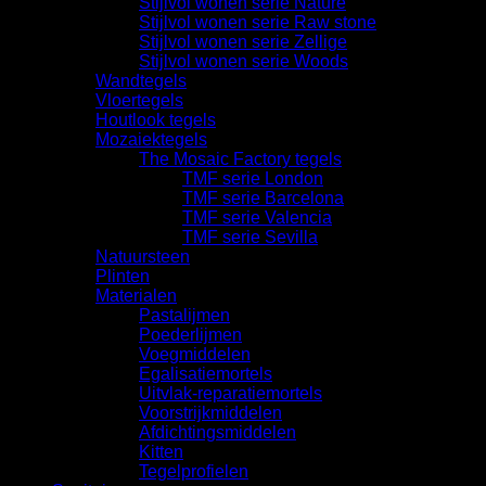
Stijlvol wonen serie Nature
Stijlvol wonen serie Raw stone
Stijlvol wonen serie Zellige
Stijlvol wonen serie Woods
Wandtegels
Vloertegels
Houtlook tegels
Mozaiektegels
The Mosaic Factory tegels
TMF serie London
TMF serie Barcelona
TMF serie Valencia
TMF serie Sevilla
Natuursteen
Plinten
Materialen
Pastalijmen
Poederlijmen
Voegmiddelen
Egalisatiemortels
Uitvlak-reparatiemortels
Voorstrijkmiddelen
Afdichtingsmiddelen
Kitten
Tegelprofielen