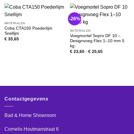
-26%
MATERIALEN
Coba CTA150 Poederlijm
MATERIALEN
Snellijm
Voegmortel Sopro DF 10 –
€
35,65
Designvoeg Flex 1–10 mm 5
kg
Prijsklasse:
€
23,60
-
€
25,65
€ 23,60
tot
€ 25,65
Contactgegevens
Bad & Home Showroom
Cornelis Houtmanstraat 6