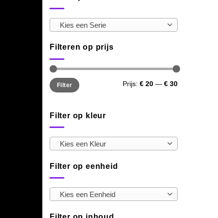
Kies een Serie
Filteren op prijs
Min.
Max.
Prijs:
€ 20
—
€ 30
Filter
prijs
prijs
Filter op kleur
Kies een Kleur
Filter op eenheid
Kies een Eenheid
Filter op inhoud