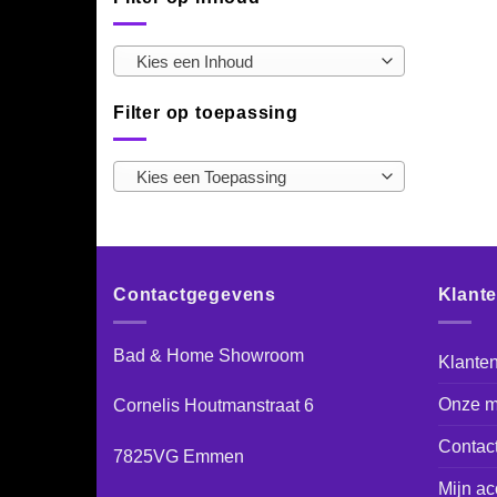
Kies een Inhoud
Filter op toepassing
Kies een Toepassing
Contactgegevens
Klant
Bad & Home Showroom
Klanten
Onze m
Cornelis Houtmanstraat 6
Contac
7825VG Emmen
Mijn ac