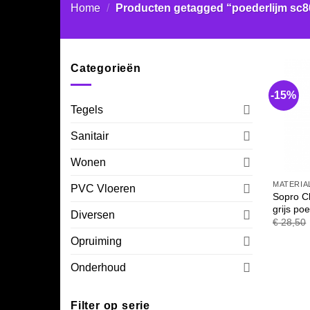
Home
/
Producten getagged “poederlijm sc8
Categorieën
-15%
Tegels
Sanitair
Wonen
MATERIA
PVC Vloeren
Sopro Cl
grijs po
Diversen
€
28,50
Opruiming
Onderhoud
Filter op serie