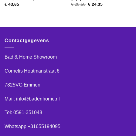
Oorspronkelijke
Huidige
€
43,65
€
28,50
€
24,35
prijs
prijs
was:
is:
€ 28,50.
€ 24,35.
Contactgegevens
Bad & Home Showroom
Cornelis Houtmanstraat 6
7825VG Emmen
Mail: info@badenhome.nl
Tel: 0591-351048
Whatsapp +31655194095