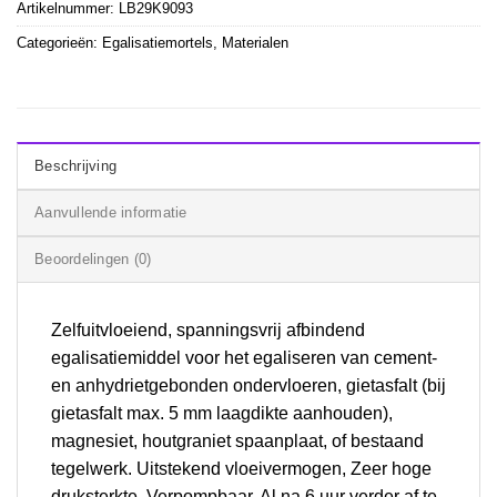
Artikelnummer:
LB29K9093
Categorieën:
Egalisatiemortels
,
Materialen
Beschrijving
Aanvullende informatie
Beoordelingen (0)
Zelfuitvloeiend, spanningsvrij afbindend
egalisatiemiddel voor het egaliseren van cement-
en anhydrietgebonden ondervloeren, gietasfalt (bij
gietasfalt max. 5 mm laagdikte aanhouden),
magnesiet, houtgraniet spaanplaat, of bestaand
tegelwerk. Uitstekend vloeivermogen, Zeer hoge
druksterkte, Verpompbaar, Al na 6 uur verder af te