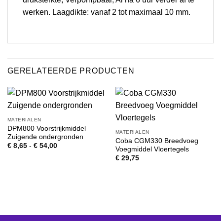
werken. Laagdikte: vanaf 2 tot maximaal 10 mm.
GERELATEERDE PRODUCTEN
MATERIALEN
DPM800 Voorstrijkmiddel
MATERIALEN
Zuigende ondergronden
Coba CGM330 Breedvoeg
Prijsklasse:
€
8,65
-
€
54,00
Voegmiddel Vloertegels
€ 8,65
tot
€
29,75
€ 54,00