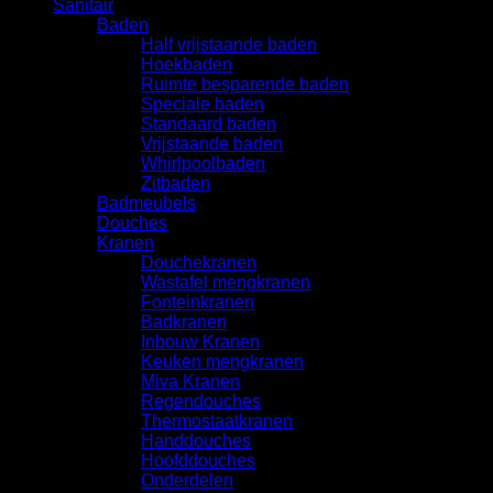
Sanitair
Baden
Half vrijstaande baden
Hoekbaden
Ruimte besparende baden
Speciale baden
Standaard baden
Vrijstaande baden
Whirlpoolbaden
Zitbaden
Badmeubels
Douches
Kranen
Douchekranen
Wastafel mengkranen
Fonteinkranen
Badkranen
Inbouw Kranen
Keuken mengkranen
Miva Kranen
Regendouches
Thermostaatkranen
Handdouches
Hoofddouches
Onderdelen