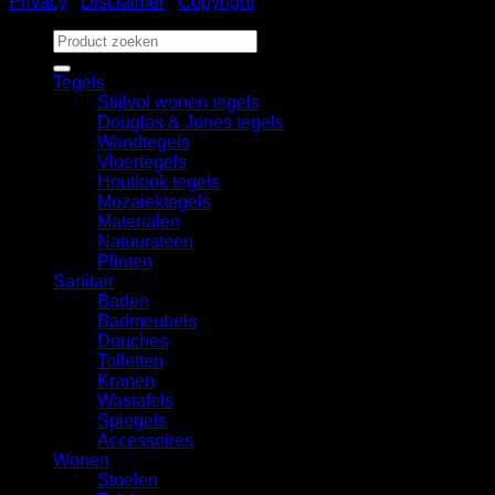
Privacy
|
Disclaimer
|
Copyright
Zoeken
naar:
Tegels
Stijlvol wonen tegels
Douglas & Jones tegels
Wandtegels
Vloertegels
Houtlook tegels
Mozaiektegels
Materialen
Natuursteen
Plinten
Sanitair
Baden
Badmeubels
Douches
Toiletten
Kranen
Wastafels
Spiegels
Accessoires
Wonen
Stoelen