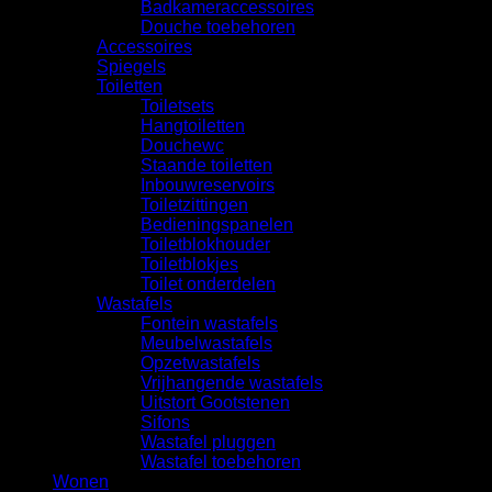
Badkameraccessoires
Douche toebehoren
Accessoires
Spiegels
Toiletten
Toiletsets
Hangtoiletten
Douchewc
Staande toiletten
Inbouwreservoirs
Toiletzittingen
Bedieningspanelen
Toiletblokhouder
Toiletblokjes
Toilet onderdelen
Wastafels
Fontein wastafels
Meubelwastafels
Opzetwastafels
Vrijhangende wastafels
Uitstort Gootstenen
Sifons
Wastafel pluggen
Wastafel toebehoren
Wonen