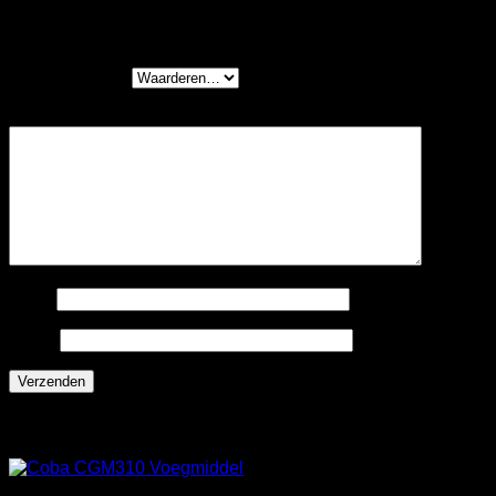
Egalisatiemortel 5-40mm, Vezelversterkt” te
beoordelen
Je waardering
*
Je beoordeling
*
Naam
E-mail
Gerelateerde producten