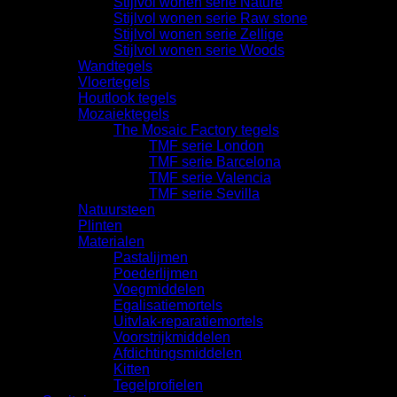
Stijlvol wonen serie Nature
Stijlvol wonen serie Raw stone
Stijlvol wonen serie Zellige
Stijlvol wonen serie Woods
Wandtegels
Vloertegels
Houtlook tegels
Mozaiektegels
The Mosaic Factory tegels
TMF serie London
TMF serie Barcelona
TMF serie Valencia
TMF serie Sevilla
Natuursteen
Plinten
Materialen
Pastalijmen
Poederlijmen
Voegmiddelen
Egalisatiemortels
Uitvlak-reparatiemortels
Voorstrijkmiddelen
Afdichtingsmiddelen
Kitten
Tegelprofielen