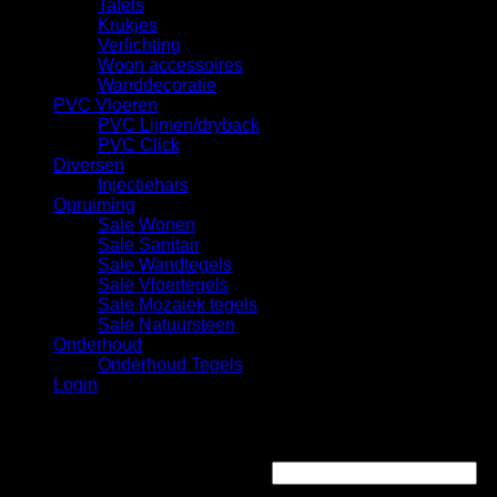
Tafels
Krukjes
Verlichting
Woon accessoires
Wanddecoratie
PVC Vloeren
PVC Lijmen/dryback
PVC Click
Diversen
Injectiehars
Opruiming
Sale Wonen
Sale Sanitair
Sale Wandtegels
Sale Vloertegels
Sale Mozaiek tegels
Sale Natuursteen
Onderhoud
Onderhoud Tegels
Login
Login
Gebruikersnaam of e-mailadres
*