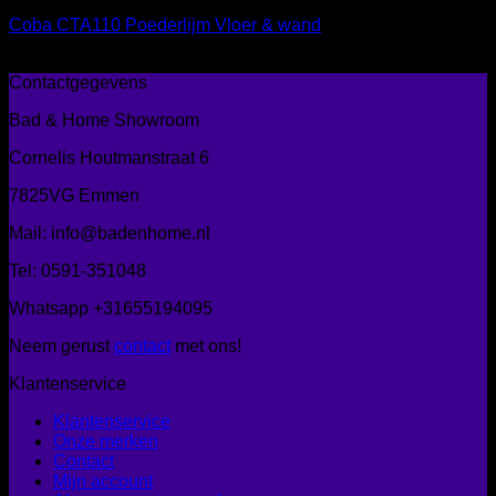
Coba CTA110 Poederlijm Vloer & wand
€
34,50
Contactgegevens
Bad & Home Showroom
Cornelis Houtmanstraat 6
7825VG Emmen
Mail: info@badenhome.nl
Tel: 0591-351048
Whatsapp +31655194095
Neem gerust
contact
met ons!
Klantenservice
Klantenservice
Onze merken
Contact
Mijn account