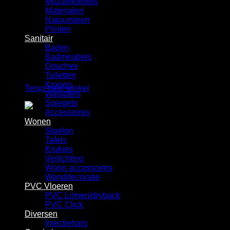
Mozaiektegels
Winkelwagen
Materialen
Natuursteen
Plinten
Sanitair
Baden
Badmeubels
Douches
Geen producten in de winkelwagen.
Toiletten
Kranen
Terug naar winkel
Wastafels
Spiegels
Accessoires
Wonen
Stoelen
Tafels
Krukjes
Verlichting
Woon accessoires
Wanddecoratie
PVC Vloeren
PVC Lijmen/dryback
PVC Click
Diversen
Injectiehars