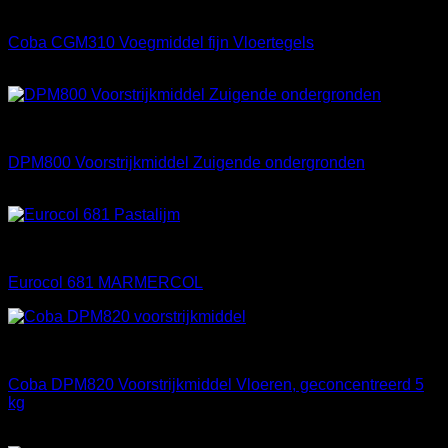
Materialen
Coba CGM310 Voegmiddel fijn Vloertegels
€
14,65
Materialen
DPM800 Voorstrijkmiddel Zuigende ondergronden
Prijsklasse:
€
8,65
-
€
54,00
€ 8,65
tot
Materialen
€ 54,00
Eurocol 681 MARMERCOL
Materialen
Coba DPM820 Voorstrijkmiddel Vloeren, geconcentreerd 5
kg
€
50,65