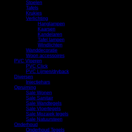
Stoelen
Tafels
Krukjes
Verlichting
Hanglampen
Kaarsen
Kandelaren
Tafel lampen
Windlichten
Wanddecoratie
Woon accessoires
PVC Vloeren
PVC Click
PVC Lijmen/dryback
Diversen
Injectiehars
Opruiming
Sale Wonen
Sale Sanitair
Sale Wandtegels
Sale Vloertegels
Sale Mozaiek tegels
Sale Natuursteen
Onderhoud
Onderhoud Tegels