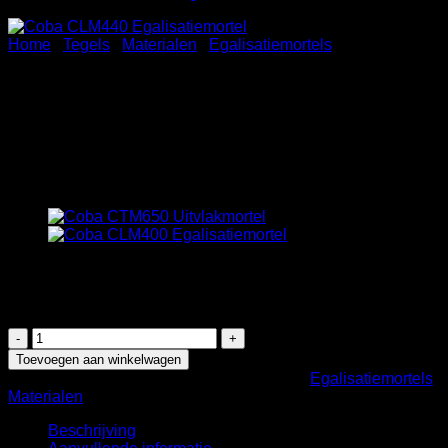
Home
/
Tegels
/
Materialen
/
Egalisatiemortels
Coba CLM440 Vloer
Egalisatiemortel 5-40mm,
Vezelversterkt
€
43,00
2 op voorraad
Coba
CLM440
Toevoegen aan winkelwagen
Vloer
Artikelnummer:
D1TMS8884
Categorieën:
Egalisatiemortels
,
Egalisatiemortel
Materialen
5-
40mm,
Beschrijving
Vezelversterkt