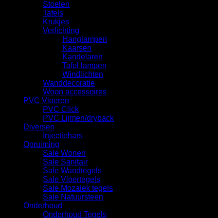
Stoelen
Tafels
Krukjes
Verlichting
Hanglampen
Kaarsen
Kandelaren
Tafel lampen
Windlichten
Wanddecoratie
Woon accessoires
PVC Vloeren
PVC Click
PVC Lijmen/dryback
Diversen
Injectiehars
Opruiming
Sale Wonen
Sale Sanitair
Sale Wandtegels
Sale Vloertegels
Sale Mozaiek tegels
Sale Natuursteen
Onderhoud
Onderhoud Tegels