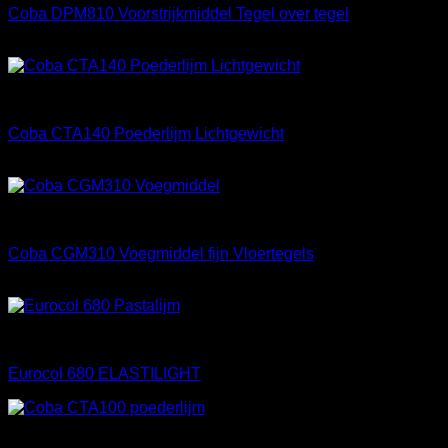
Coba DPM810 Voorstrijkmiddel Tegel over tegel
Prijsklasse:
€
13,00
-
€
36,85
€ 13,00
tot
Materialen
€ 36,85
Coba CTA140 Poederlijm Lichtgewicht
€
31,95
Materialen
Coba CGM310 Voegmiddel fijn Vloertegels
€
14,65
Materialen
Eurocol 680 ELASTILIGHT
Materialen