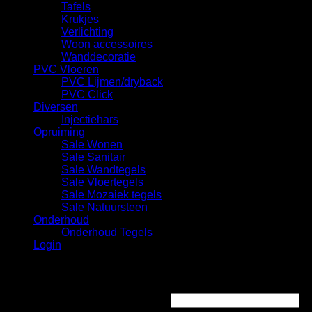
Tafels
Krukjes
Verlichting
Woon accessoires
Wanddecoratie
PVC Vloeren
PVC Lijmen/dryback
PVC Click
Diversen
Injectiehars
Opruiming
Sale Wonen
Sale Sanitair
Sale Wandtegels
Sale Vloertegels
Sale Mozaiek tegels
Sale Natuursteen
Onderhoud
Onderhoud Tegels
Login
Login
Gebruikersnaam of e-mailadres
*