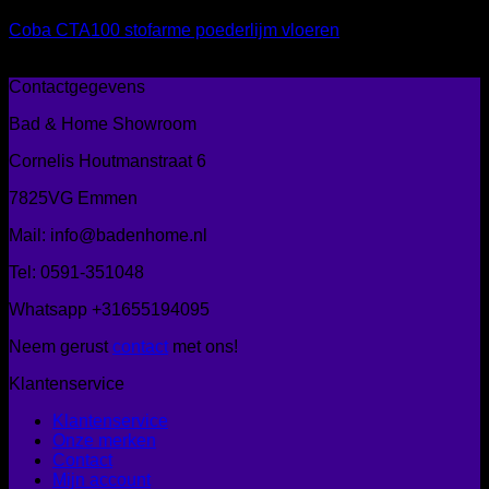
Coba CTA100 stofarme poederlijm vloeren
€
24,50
Contactgegevens
Bad & Home Showroom
Cornelis Houtmanstraat 6
7825VG Emmen
Mail: info@badenhome.nl
Tel: 0591-351048
Whatsapp +31655194095
Neem gerust
contact
met ons!
Klantenservice
Klantenservice
Onze merken
Contact
Mijn account