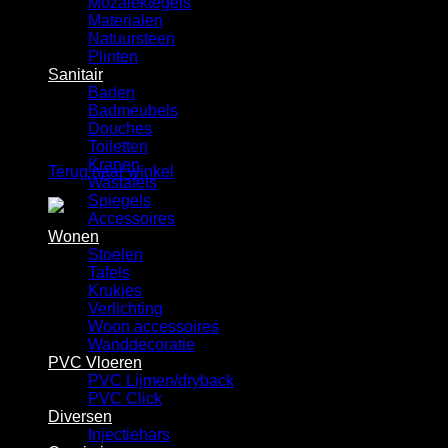
Mozaiektegels
Winkelwagen
Materialen
Natuursteen
Plinten
Sanitair
Baden
Badmeubels
Douches
Geen producten in de winkelwagen.
Toiletten
Kranen
Terug naar winkel
Wastafels
Spiegels
Accessoires
Wonen
Stoelen
Tafels
Krukjes
Verlichting
Woon accessoires
Wanddecoratie
PVC Vloeren
PVC Lijmen/dryback
PVC Click
Diversen
Injectiehars