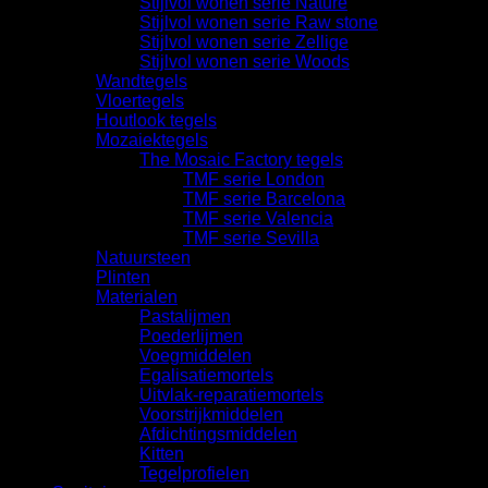
Stijlvol wonen serie Nature
Stijlvol wonen serie Raw stone
Stijlvol wonen serie Zellige
Stijlvol wonen serie Woods
Wandtegels
Vloertegels
Houtlook tegels
Mozaiektegels
The Mosaic Factory tegels
TMF serie London
TMF serie Barcelona
TMF serie Valencia
TMF serie Sevilla
Natuursteen
Plinten
Materialen
Pastalijmen
Poederlijmen
Voegmiddelen
Egalisatiemortels
Uitvlak-reparatiemortels
Voorstrijkmiddelen
Afdichtingsmiddelen
Kitten
Tegelprofielen