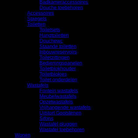
Badkameraccessoires
Douche toebehoren
Accessoires
Spiegels
Toiletten
Toiletsets
Hangtoiletten
Douchewc
Staande toiletten
Inbouwreservoirs
Toiletzittingen
Bedieningspanelen
Toiletblokhouder
Toiletblokjes
Toilet onderdelen
Wastafels
Fontein wastafels
Meubelwastafels
Opzetwastafels
Vrijhangende wastafels
Uitstort Gootstenen
Sifons
Wastafel pluggen
Wastafel toebehoren
Wonen