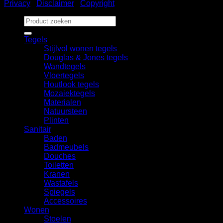
Privacy
|
Disclaimer
|
Copyright
Zoeken
naar:
Tegels
Stijlvol wonen tegels
Douglas & Jones tegels
Wandtegels
Vloertegels
Houtlook tegels
Mozaiektegels
Materialen
Natuursteen
Plinten
Sanitair
Baden
Badmeubels
Douches
Toiletten
Kranen
Wastafels
Spiegels
Accessoires
Wonen
Stoelen