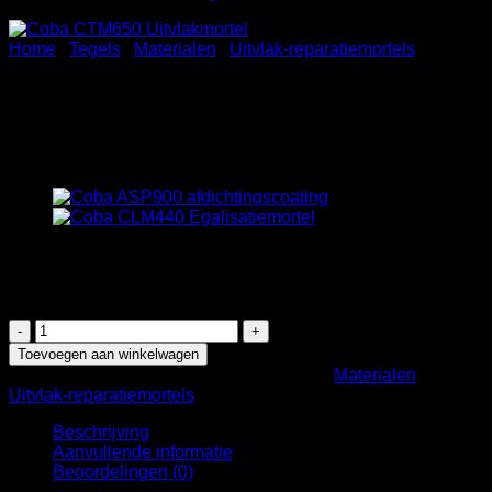
Home
/
Tegels
/
Materialen
/
Uitvlak-reparatiemortels
Coba CTM650 Uitvlakmortel
Lichtgewicht
€
31,00
1 op voorraad
Coba
CTM650
Toevoegen aan winkelwagen
Uitvlakmortel
Artikelnummer:
1Q1YJ8886
Categorieën:
Materialen
,
Lichtgewicht
Uitvlak-reparatiemortels
aantal
Beschrijving
Aanvullende informatie
Beoordelingen (0)