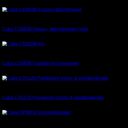
Afdichtingsmiddelen
Coba CGM380 Epoxy- afdichtingskit Vloer
€
54,65
Kitten
Coba CGM390 Sanitair kit Universeel
€
7,25
Materialen
Coba CTA120 Poederlijm Vocht- & vorstbestendig
€
38,25
Materialen