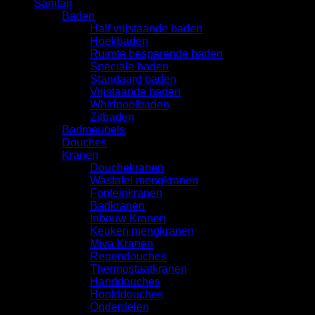
Sanitair
Baden
Half vrijstaande baden
Hoekbaden
Ruimte besparende baden
Speciale baden
Standaard baden
Vrijstaande baden
Whirlpoolbaden
Zitbaden
Badmeubels
Douches
Kranen
Douchekranen
Wastafel mengkranen
Fonteinkranen
Badkranen
Inbouw Kranen
Keuken mengkranen
Miva Kranen
Regendouches
Thermostaatkranen
Handdouches
Hoofddouches
Onderdelen