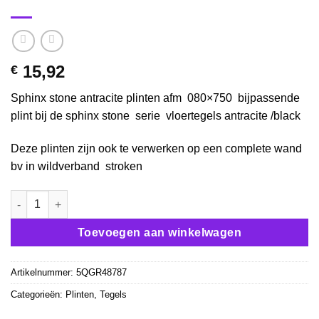
15,92
€
Sphinx stone antracite plinten afm 080×750 bijpassende
plint bij de sphinx stone serie vloertegels antracite /black
Deze plinten zijn ook te verwerken op een complete wand
bv in wildverband stroken
Plint tegel Sphinx stone 080x750 Antracite / zwart aantal
Toevoegen aan winkelwagen
Artikelnummer:
5QGR48787
Categorieën:
Plinten
,
Tegels