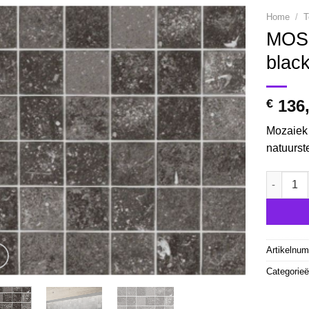
Home
/
T
MOS 
blac
€
136
Mozaiek
natuurst
MOS 300X
Artikelnu
Categorie