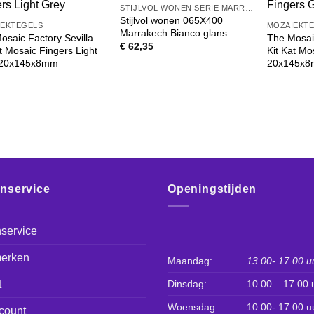
STIJLVOL WONEN SERIE MARRAKECH
Stijlvol wonen 065X400
IEKTEGELS
MOZAIEKT
Marrakech Bianco glans
osaic Factory Sevilla
The Mosaic
€
62,35
at Mosaic Fingers Light
Kit Kat Mo
 20x145x8mm
20x145x
enservice
Openingstijden
service
erken
Maandag:
13.00- 17.00 u
t
Dinsdag:
10.00 – 17.00 
Woensdag:
10.00- 17.00 u
count