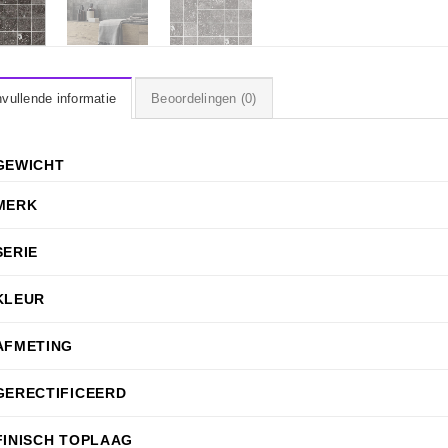
vullende informatie
Beoordelingen (0)
GEWICHT
MERK
SERIE
KLEUR
AFMETING
GERECTIFICEERD
FINISCH TOPLAAG