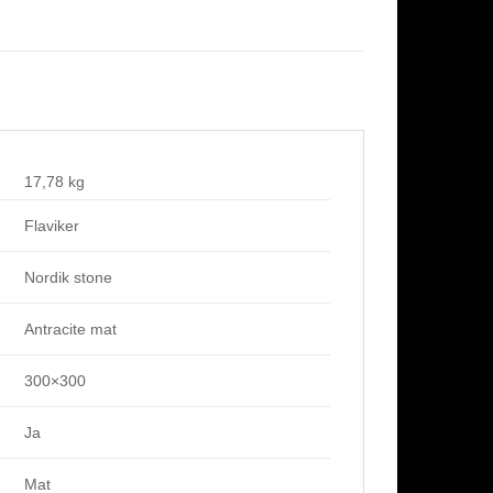
17,78 kg
Flaviker
Nordik stone
Antracite mat
300×300
Ja
Mat