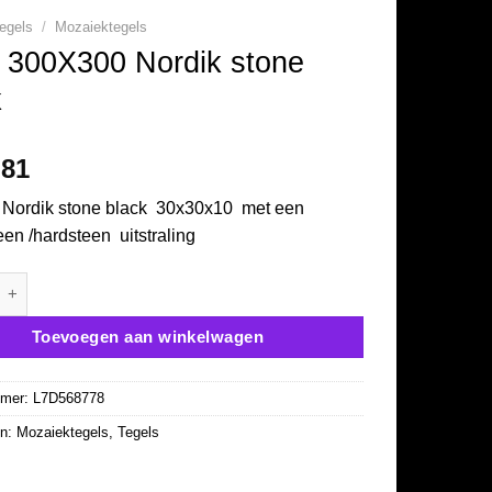
egels
/
Mozaiektegels
300X300 Nordik stone
k
,81
 Nordik stone black 30x30x10 met een
een /hardsteen uitstraling
300 Nordik stone black aantal
Toevoegen aan winkelwagen
mmer:
L7D568778
ën:
Mozaiektegels
,
Tegels