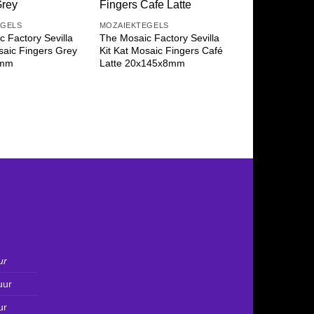
EGELS
MOZAIEKTEGELS
MOZAIEKTEGEL
 Factory Sevilla
The Mosaic Factory Sevilla
The Mosaic Fac
saic Fingers Grey
Kit Kat Mosaic Fingers Café
Kit Kat Mosaic 
8mm
Latte 20x145x8mm
Turquoise 20
ur
uur
ur