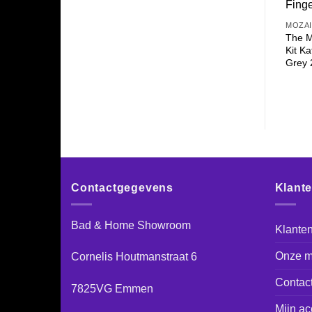
MOZA
The M
Kit K
Grey
Contactgegevens
Klant
Bad & Home Showroom
Klanten
Onze m
Cornelis Houtmanstraat 6
Contac
7825VG Emmen
Mijn ac