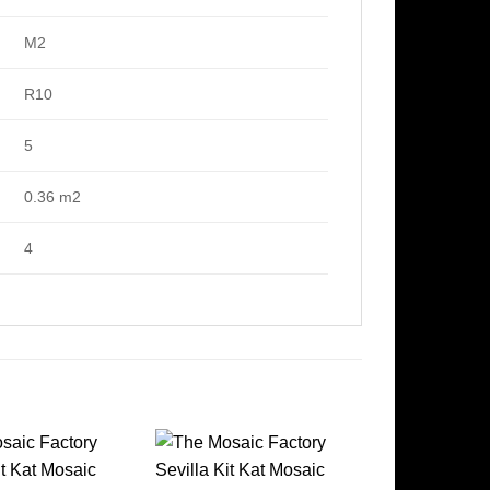
M2
R10
5
0.36 m2
4