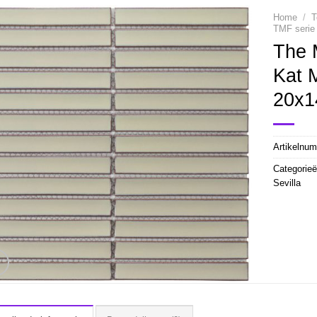
Home
/
T
TMF serie 
The M
Kat 
20x
Artikelnu
Categorie
Sevilla