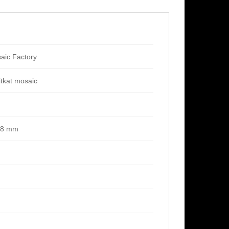
aic Factory
kitkat mosaic
x8 mm