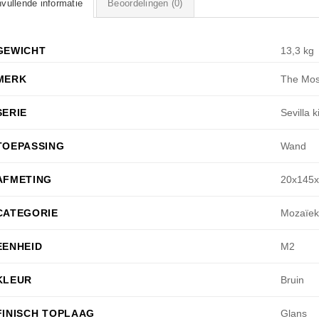
vullende informatie
Beoordelingen (0)
GEWICHT
13,3 kg
MERK
The Mos
SERIE
Sevilla 
TOEPASSING
Wand
AFMETING
20x145
CATEGORIE
Mozaïek
EENHEID
M2
KLEUR
Bruin
FINISCH TOPLAAG
Glans