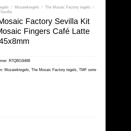
egels
/
Mozaiektegels
/
The Mosaic Factory tegels
/
Sevilla
osaic Factory Sevilla Kit
Mosaic Fingers Café Latte
145x8mm
mmer:
R7QBG9488
ën:
Mozaiektegels
,
The Mosaic Factory tegels
,
TMF serie