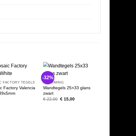
-32%
C FACTORY TEGELS
OPRUIMING
c Factory Valencia
Wandtegels 25×33 glans
MOZAIEKTEGEL
x49x5mm
zwart
The Mosaic Fac
Oorspronkelijke
Huidige
€
22,00
€
15,00
Kit Kat Mosaic
prijs
prijs
20x145x8mm
was:
is:
€ 22,00.
€ 15,00.