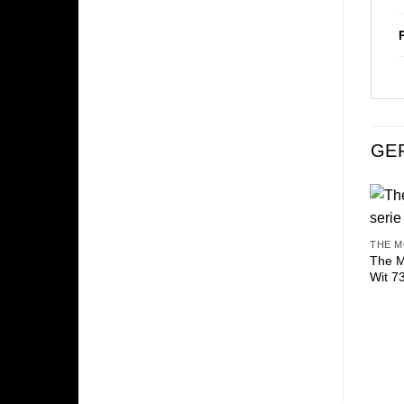
GE
THE M
The M
Wit 