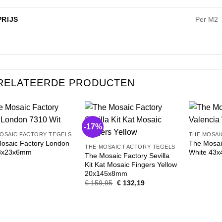
PRIJS
Per M2
RELATEERDE PRODUCTEN
-17%
OSAIC FACTORY TEGELS
THE MOSAI
osaic Factory London
The Mosai
THE MOSAIC FACTORY TEGELS
73x23x6mm
White 43
The Mosaic Factory Sevilla
Kit Kat Mosaic Fingers Yellow
20x145x8mm
Oorspronkelijke
Huidige
€
159,95
€
132,19
prijs
prijs
was:
is:
€ 159,95.
€ 132,19.