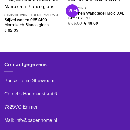
OPRUIMING
-26%
VTwonen Wandtegel Mold XXL
STIJLVOL WONEN SERIE MARRAKECH
Grit 40×120
Stijlvol wonen 065X400
Oorspronkelijke
Huidige
€
65,00
€
48,00
Marrakech Bianco glans
prijs
prijs
€
62,35
was:
is:
€ 65,00.
€ 48,00.
Contactgegevens
Bad & Home Showroom
Cornelis Houtmanstraat 6
7825VG Emmen
Mail: info@badenhome.nl