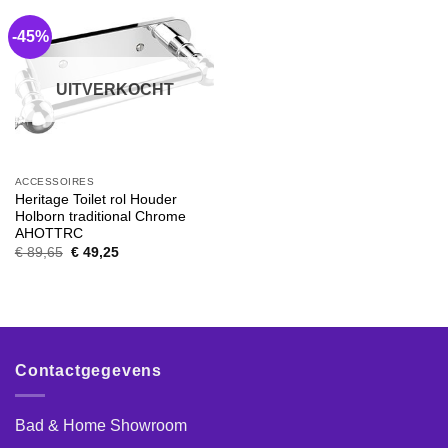
-45%
UITVERKOCHT
ACCESSOIRES
Heritage Toilet rol Houder
Holborn traditional Chrome
AHOTTRC
Oorspronkelijke
Huidige
€
89,65
€
49,25
prijs
prijs
was:
is:
€ 89,65.
€ 49,25.
Contactgegevens
Bad & Home Showroom