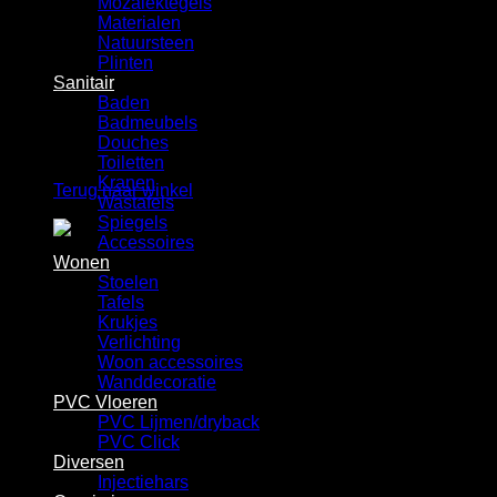
Mozaiektegels
Winkelwagen
Materialen
Natuursteen
Plinten
Sanitair
Baden
Badmeubels
Douches
Geen producten in de winkelwagen.
Toiletten
Kranen
Terug naar winkel
Wastafels
Spiegels
Accessoires
Wonen
Stoelen
Tafels
Krukjes
Verlichting
Woon accessoires
Wanddecoratie
PVC Vloeren
PVC Lijmen/dryback
PVC Click
Diversen
Injectiehars