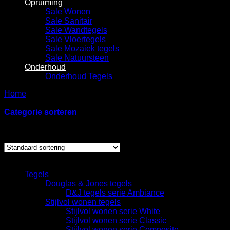
Opruiming
Sale Wonen
Sale Sanitair
Sale Wandtegels
Sale Vloertegels
Sale Mozaiek tegels
Sale Natuursteen
Onderhoud
Onderhoud Tegels
Home
/
Producten getagged “The Mosaic Factory Valencia
Turquoise”
Categorie sorteren
Enig resultaat
Categorieën
Tegels
Douglas & Jones tegels
D&J tegels serie Ambiance
Stijlvol wonen tegels
Stijlvol wonen serie White
Stijlvol wonen serie Classic
Stijlvol wonen serie Composite