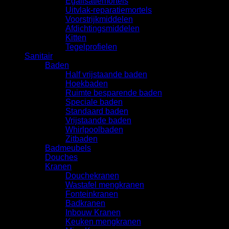
Egalisatiemortels
Uitvlak-reparatiemortels
Voorstrijkmiddelen
Afdichtingsmiddelen
Kitten
Tegelprofielen
Sanitair
Baden
Half vrijstaande baden
Hoekbaden
Ruimte besparende baden
Speciale baden
Standaard baden
Vrijstaande baden
Whirlpoolbaden
Zitbaden
Badmeubels
Douches
Kranen
Douchekranen
Wastafel mengkranen
Fonteinkranen
Badkranen
Inbouw Kranen
Keuken mengkranen