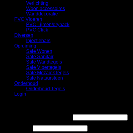
Verlichting
Woon accessoires
Wanddecoratie
PVC Vloeren
PVC Lijmen/dryback
PVC Click
Diversen
Injectiehars
Opruiming
Sale Wonen
Sale Sanitair
Sale Wandtegels
Sale Vloertegels
Sale Mozaiek tegels
Sale Natuursteen
Onderhoud
Onderhoud Tegels
Login
Login
Gebruikersnaam of e-mailadres
*
Wachtwoord
*