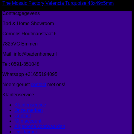
The Mosaic Factory Valencia Turquoise 43x49x5mm
Contactgegevens
Bad & Home Showroom
Cornelis Houtmanstraat 6
7825VG Emmen
Mail: info@badenhome.nl
Tel: 0591-351048
Whatsapp +31655194095
Neem gerust
contact
met ons!
Klantenservice
Klantenservice
Onze merken
Contact
Mijn account
Algemene voorwaarden
Disclaimer