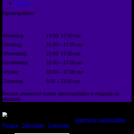
Privacy
Openingstijden
Maandag:
13.00- 17.00 uur
Dinsdag:
10.00 – 17.00 uur
Woensdag:
10.00- 17.00 uur
Donderdag:
10.00 – 17.00 uur
Vrijdag:
10.00 – 17.00 uur
Zaterdag:
9.30 – 13.00 uur
Bezoek showroom buiten openingstijden is mogelijk op
afspraak
Gemakkelijk betalen
Copyright 2026 ©
Bad en Home
|
Algemene voorwaarden
|
Privacy
|
Disclaimer
|
Copyright