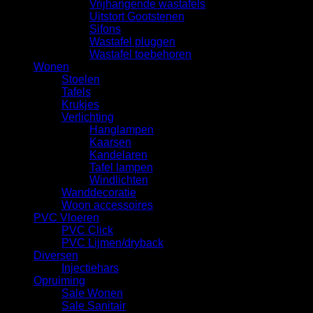
Vrijhangende wastafels
Uitstort Gootstenen
Sifons
Wastafel pluggen
Wastafel toebehoren
Wonen
Stoelen
Tafels
Krukjes
Verlichting
Hanglampen
Kaarsen
Kandelaren
Tafel lampen
Windlichten
Wanddecoratie
Woon accessoires
PVC Vloeren
PVC Click
PVC Lijmen/dryback
Diversen
Injectiehars
Opruiming
Sale Wonen
Sale Sanitair