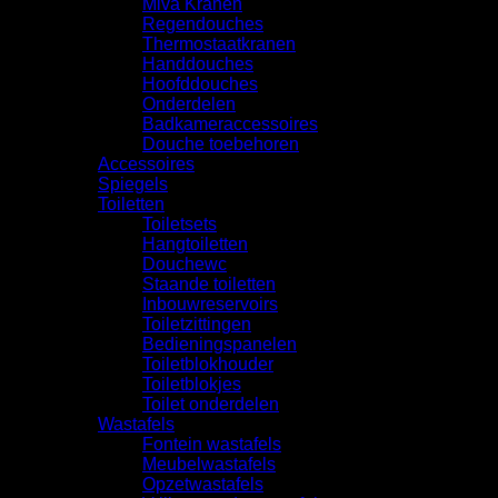
Miva Kranen
Regendouches
Thermostaatkranen
Handdouches
Hoofddouches
Onderdelen
Badkameraccessoires
Douche toebehoren
Accessoires
Spiegels
Toiletten
Toiletsets
Hangtoiletten
Douchewc
Staande toiletten
Inbouwreservoirs
Toiletzittingen
Bedieningspanelen
Toiletblokhouder
Toiletblokjes
Toilet onderdelen
Wastafels
Fontein wastafels
Meubelwastafels
Opzetwastafels