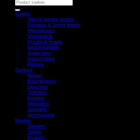
Zoeken
naar:
Tegels
Stijlvol wonen tegels
Douglas & Jones tegels
Wandtegels
Vloertegels
Houtlook tegels
Mozaiektegels
Materialen
Natuursteen
Plinten
Sanitair
Baden
Badmeubels
Douches
Toiletten
Kranen
Wastafels
Spiegels
Accessoires
Wonen
Stoelen
Tafels
Krukjes