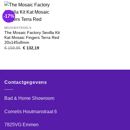
-17%
MOZAIEKTEGELS
The Mosaic Factory Sevilla Kit
Kat Mosaic Fingers Terra Red
20x145x8mm
Oorspronkelijke
Huidige
€
159,95
€
132,19
prijs
prijs
was:
is:
€ 159,95.
€ 132,19.
Contactgegevens
Bad & Home Showroom
Cornelis Houtmanstraat 6
7825VG Emmen