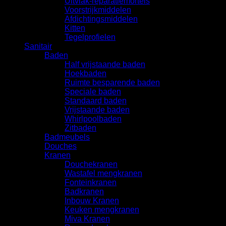
Uitvlak-reparatiemortels
Voorstrijkmiddelen
Afdichtingsmiddelen
Kitten
Tegelprofielen
Sanitair
Baden
Half vrijstaande baden
Hoekbaden
Ruimte besparende baden
Speciale baden
Standaard baden
Vrijstaande baden
Whirlpoolbaden
Zitbaden
Badmeubels
Douches
Kranen
Douchekranen
Wastafel mengkranen
Fonteinkranen
Badkranen
Inbouw Kranen
Keuken mengkranen
Miva Kranen