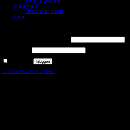
Sale Natuursteen
Onderhoud
Onderhoud Tegels
Login
Login
Gebruikersnaam of e-mailadres
*
Wachtwoord
*
Onthouden
Inloggen
Je wachtwoord vergeten?