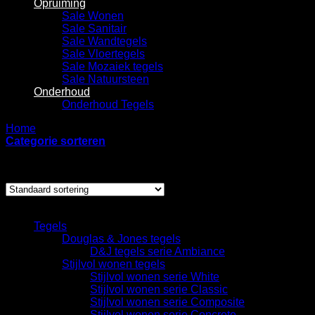
Opruiming
Sale Wonen
Sale Sanitair
Sale Wandtegels
Sale Vloertegels
Sale Mozaiek tegels
Sale Natuursteen
Onderhoud
Onderhoud Tegels
Home
/
Producten getagged “osier”
Categorie sorteren
Enig resultaat
Categorieën
Tegels
Douglas & Jones tegels
D&J tegels serie Ambiance
Stijlvol wonen tegels
Stijlvol wonen serie White
Stijlvol wonen serie Classic
Stijlvol wonen serie Composite
Stijlvol wonen serie Concrete