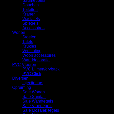
Badmeubels
Douches
Toiletten
Kranen
Wastafels
Spiegels
Accessoires
Wonen
Stoelen
Tafels
Krukjes
Verlichting
Woon accessoires
Wanddecoratie
PVC Vloeren
PVC Lijmen/dryback
PVC Click
Diversen
Injectiehars
Opruiming
Sale Wonen
Sale Sanitair
Sale Wandtegels
Sale Vloertegels
Sale Mozaiek tegels