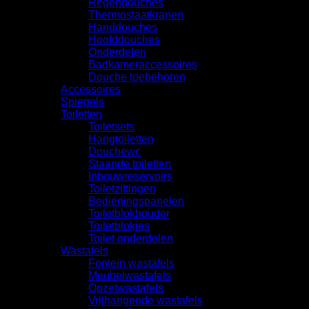
Regendouches
Thermostaatkranen
Handdouches
Hoofddouches
Onderdelen
Badkameraccessoires
Douche toebehoren
Accessoires
Spiegels
Toiletten
Toiletsets
Hangtoiletten
Douchewc
Staande toiletten
Inbouwreservoirs
Toiletzittingen
Bedieningspanelen
Toiletblokhouder
Toiletblokjes
Toilet onderdelen
Wastafels
Fontein wastafels
Meubelwastafels
Opzetwastafels
Vrijhangende wastafels