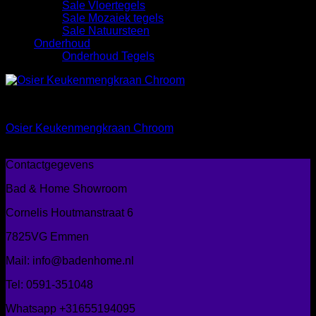
Sale Vloertegels
Sale Mozaiek tegels
Sale Natuursteen
Onderhoud
Onderhoud Tegels
Keuken mengkranen
Osier Keukenmengkraan Chroom
€
330,00
Contactgegevens
Bad & Home Showroom
Cornelis Houtmanstraat 6
7825VG Emmen
Mail: info@badenhome.nl
Tel: 0591-351048
Whatsapp +31655194095