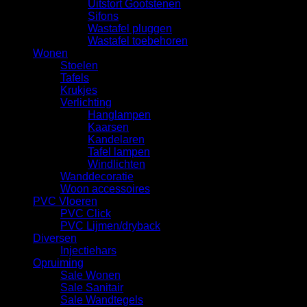
Uitstort Gootstenen
Sifons
Wastafel pluggen
Wastafel toebehoren
Wonen
Stoelen
Tafels
Krukjes
Verlichting
Hanglampen
Kaarsen
Kandelaren
Tafel lampen
Windlichten
Wanddecoratie
Woon accessoires
PVC Vloeren
PVC Click
PVC Lijmen/dryback
Diversen
Injectiehars
Opruiming
Sale Wonen
Sale Sanitair
Sale Wandtegels