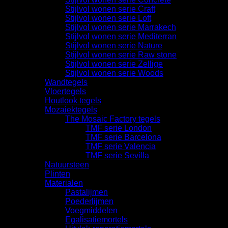
Stijlvol wonen serie Craft
Stijlvol wonen serie Loft
Stijlvol wonen serie Marrakech
Stijlvol wonen serie Mediterran
Stijlvol wonen serie Nature
Stijlvol wonen serie Raw stone
Stijlvol wonen serie Zellige
Stijlvol wonen serie Woods
Wandtegels
Vloertegels
Houtlook tegels
Mozaiektegels
The Mosaic Factory tegels
TMF serie London
TMF serie Barcelona
TMF serie Valencia
TMF serie Sevilla
Natuursteen
Plinten
Materialen
Pastalijmen
Poederlijmen
Voegmiddelen
Egalisatiemortels