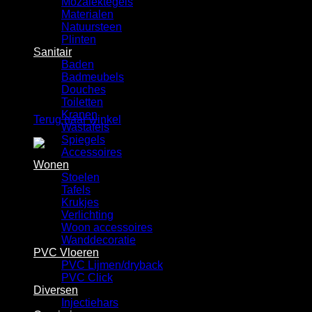
Mozaiektegels
Winkelwagen
Materialen
Natuursteen
Plinten
Sanitair
Baden
Badmeubels
Douches
Geen producten in de winkelwagen.
Toiletten
Kranen
Terug naar winkel
Wastafels
Spiegels
Accessoires
Wonen
Stoelen
Tafels
Krukjes
Verlichting
Woon accessoires
Wanddecoratie
PVC Vloeren
PVC Lijmen/dryback
PVC Click
Diversen
Injectiehars