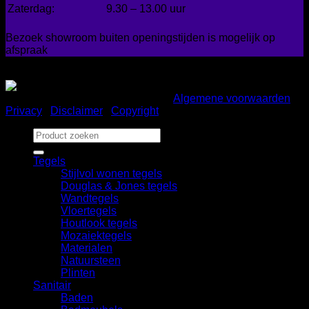
Zaterdag:
9.30 – 13.00 uur
Bezoek showroom buiten openingstijden is mogelijk op
afspraak
Gemakkelijk betalen
Copyright 2026 ©
Bad en Home
|
Algemene voorwaarden
|
Privacy
|
Disclaimer
|
Copyright
Zoeken
naar:
Tegels
Stijlvol wonen tegels
Douglas & Jones tegels
Wandtegels
Vloertegels
Houtlook tegels
Mozaiektegels
Materialen
Natuursteen
Plinten
Sanitair
Baden