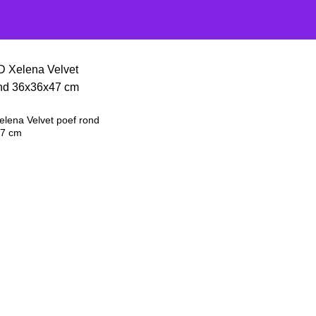
S
lena Velvet poef rond
47 cm