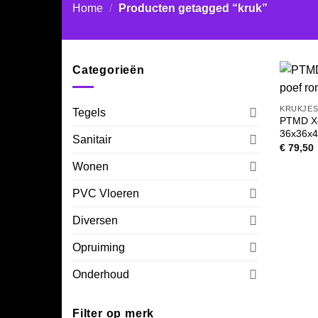
Home
/
Producten getagged “kruk”
Categorieën
KRUKJE
Tegels
PTMD Xe
36x36x
Sanitair
€
79,50
Wonen
PVC Vloeren
Diversen
Opruiming
Onderhoud
Filter op merk