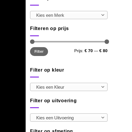
Kies een Merk
Filteren op prijs
Min.
Max.
Prijs:
€ 70
—
€ 80
Filter
prijs
prijs
Filter op kleur
Kies een Kleur
Filter op uitvoering
Kies een Uitvoering
Filter op afmeting