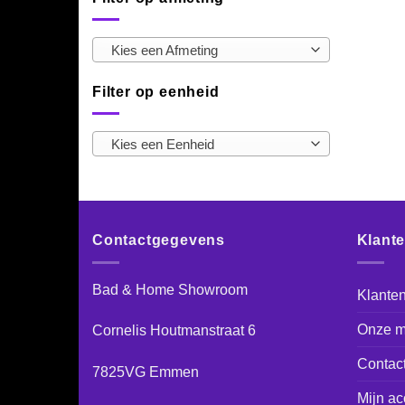
Kies een Afmeting
Filter op eenheid
Kies een Eenheid
Contactgegevens
Klant
Bad & Home Showroom
Klanten
Onze m
Cornelis Houtmanstraat 6
Contac
7825VG Emmen
Mijn ac