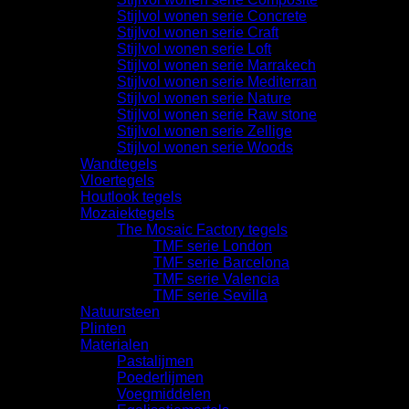
Stijlvol wonen serie Concrete
Stijlvol wonen serie Craft
Stijlvol wonen serie Loft
Stijlvol wonen serie Marrakech
Stijlvol wonen serie Mediterran
Stijlvol wonen serie Nature
Stijlvol wonen serie Raw stone
Stijlvol wonen serie Zellige
Stijlvol wonen serie Woods
Wandtegels
Vloertegels
Houtlook tegels
Mozaiektegels
The Mosaic Factory tegels
TMF serie London
TMF serie Barcelona
TMF serie Valencia
TMF serie Sevilla
Natuursteen
Plinten
Materialen
Pastalijmen
Poederlijmen
Voegmiddelen