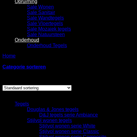
Opruiming
Sale Wonen
Sale Sanitair
Sale Wandtegels
Sale Vloertegels
Sale Mozaiek tegels
Sale Natuursteen
Onderhoud
Onderhoud Tegels
Home
/
Producten getagged “keramische wastafel Lotto xl 97
cm”
Categorie sorteren
Enig resultaat
Categorieën
Tegels
Douglas & Jones tegels
D&J tegels serie Ambiance
Stijlvol wonen tegels
Stijlvol wonen serie White
Stijlvol wonen serie Classic
Stijlvol wonen serie Composite