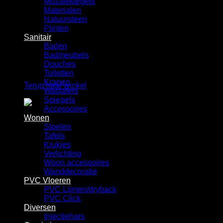
Mozaiektegels
Winkelwagen
Materialen
Natuursteen
Plinten
Sanitair
Baden
Badmeubels
Douches
Geen producten in de winkelwagen.
Toiletten
Kranen
Terug naar winkel
Wastafels
Spiegels
Accessoires
Wonen
Stoelen
Tafels
Krukjes
Verlichting
Woon accessoires
Wanddecoratie
PVC Vloeren
PVC Lijmen/dryback
PVC Click
Diversen
Injectiehars