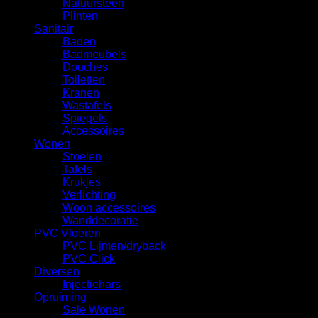
Natuursteen
Plinten
Sanitair
Baden
Badmeubels
Douches
Toiletten
Kranen
Wastafels
Spiegels
Accessoires
Wonen
Stoelen
Tafels
Krukjes
Verlichting
Woon accessoires
Wanddecoratie
PVC Vloeren
PVC Lijmen/dryback
PVC Click
Diversen
Injectiehars
Opruiming
Sale Wonen