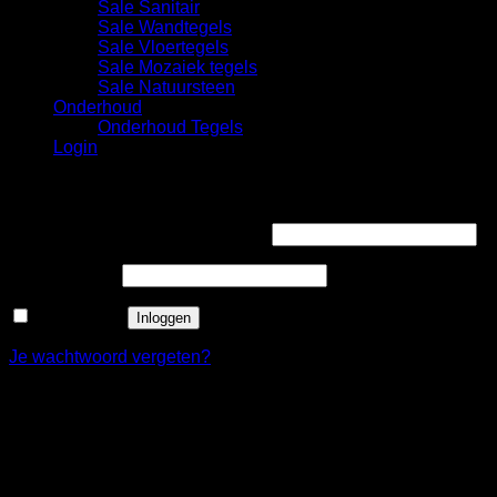
Sale Sanitair
Sale Wandtegels
Sale Vloertegels
Sale Mozaiek tegels
Sale Natuursteen
Onderhoud
Onderhoud Tegels
Login
Login
Gebruikersnaam of e-mailadres
*
Wachtwoord
*
Onthouden
Inloggen
Je wachtwoord vergeten?