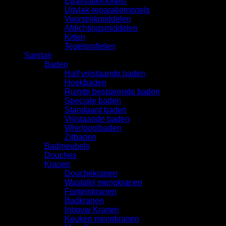
Egalisatiemortels
Uitvlak-reparatiemortels
Voorstrijkmiddelen
Afdichtingsmiddelen
Kitten
Tegelprofielen
Sanitair
Baden
Half vrijstaande baden
Hoekbaden
Ruimte besparende baden
Speciale baden
Standaard baden
Vrijstaande baden
Whirlpoolbaden
Zitbaden
Badmeubels
Douches
Kranen
Douchekranen
Wastafel mengkranen
Fonteinkranen
Badkranen
Inbouw Kranen
Keuken mengkranen