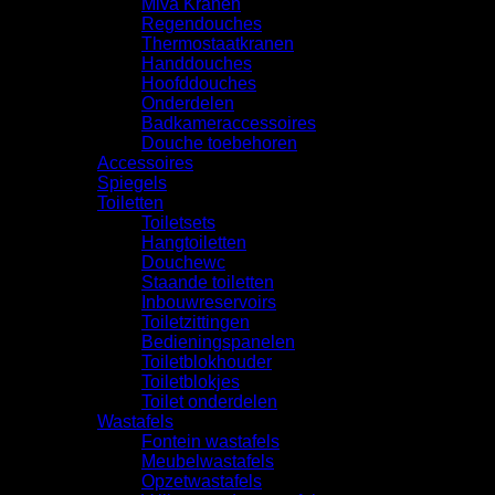
Miva Kranen
Regendouches
Thermostaatkranen
Handdouches
Hoofddouches
Onderdelen
Badkameraccessoires
Douche toebehoren
Accessoires
Spiegels
Toiletten
Toiletsets
Hangtoiletten
Douchewc
Staande toiletten
Inbouwreservoirs
Toiletzittingen
Bedieningspanelen
Toiletblokhouder
Toiletblokjes
Toilet onderdelen
Wastafels
Fontein wastafels
Meubelwastafels
Opzetwastafels