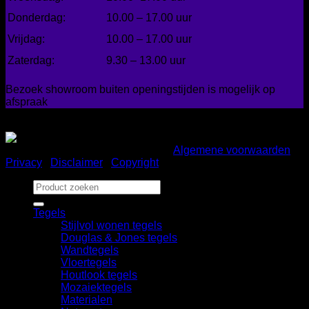
Donderdag:
10.00 – 17.00 uur
Vrijdag:
10.00 – 17.00 uur
Zaterdag:
9.30 – 13.00 uur
Bezoek showroom buiten openingstijden is mogelijk op
afspraak
Gemakkelijk betalen
Copyright 2026 ©
Bad en Home
|
Algemene voorwaarden
|
Privacy
|
Disclaimer
|
Copyright
Zoeken
naar:
Tegels
Stijlvol wonen tegels
Douglas & Jones tegels
Wandtegels
Vloertegels
Houtlook tegels
Mozaiektegels
Materialen