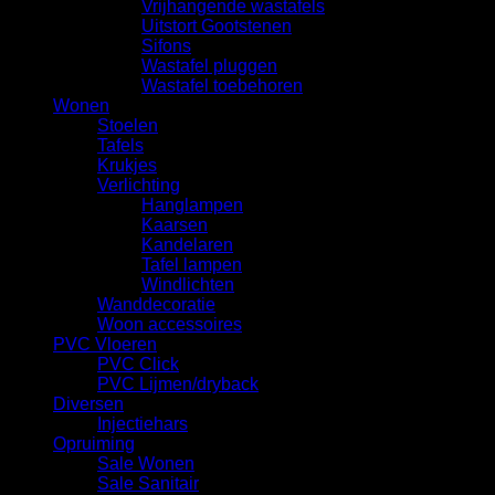
Vrijhangende wastafels
Uitstort Gootstenen
Sifons
Wastafel pluggen
Wastafel toebehoren
Wonen
Stoelen
Tafels
Krukjes
Verlichting
Hanglampen
Kaarsen
Kandelaren
Tafel lampen
Windlichten
Wanddecoratie
Woon accessoires
PVC Vloeren
PVC Click
PVC Lijmen/dryback
Diversen
Injectiehars
Opruiming
Sale Wonen
Sale Sanitair