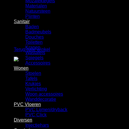
Mozaiektegels
Winkelwagen
Materialen
Natuursteen
Plinten
Sanitair
Baden
Badmeubels
Douches
Geen producten in de winkelwagen.
Toiletten
Kranen
Terug naar winkel
Wastafels
Spiegels
Accessoires
Wonen
Stoelen
Tafels
Krukjes
Verlichting
Woon accessoires
Wanddecoratie
PVC Vloeren
PVC Lijmen/dryback
PVC Click
Diversen
Injectiehars