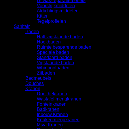
Uitvlak-reparatiemortels
Voorstrijkmiddelen
Afdichtingsmiddelen
Kitten
Tegelprofielen
Sanitair
Baden
Half vrijstaande baden
Hoekbaden
Ruimte besparende baden
Speciale baden
Standaard baden
Vrijstaande baden
Whirlpoolbaden
Zitbaden
Badmeubels
Douches
Kranen
Douchekranen
Wastafel mengkranen
Fonteinkranen
Badkranen
Inbouw Kranen
Keuken mengkranen
Miva Kranen