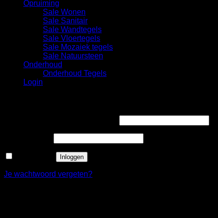
Opruiming
Sale Wonen
Sale Sanitair
Sale Wandtegels
Sale Vloertegels
Sale Mozaiek tegels
Sale Natuursteen
Onderhoud
Onderhoud Tegels
Login
Login
Gebruikersnaam of e-mailadres
*
Wachtwoord
*
Onthouden
Inloggen
Je wachtwoord vergeten?