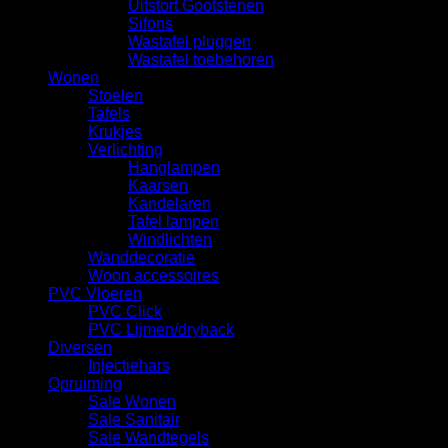
Uitstort Gootstenen
Sifons
Wastafel pluggen
Wastafel toebehoren
Wonen
Stoelen
Tafels
Krukjes
Verlichting
Hanglampen
Kaarsen
Kandelaren
Tafel lampen
Windlichten
Wanddecoratie
Woon accessoires
PVC Vloeren
PVC Click
PVC Lijmen/dryback
Diversen
Injectiehars
Opruiming
Sale Wonen
Sale Sanitair
Sale Wandtegels