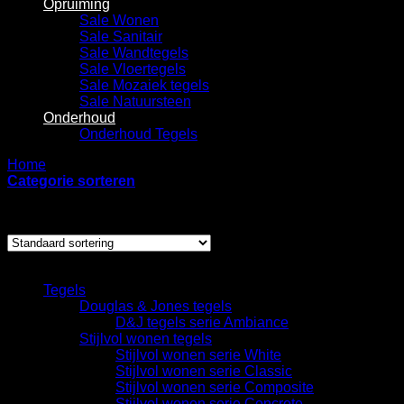
Opruiming
Sale Wonen
Sale Sanitair
Sale Wandtegels
Sale Vloertegels
Sale Mozaiek tegels
Sale Natuursteen
Onderhoud
Onderhoud Tegels
Home
/
Producten getagged “Holborn”
Categorie sorteren
Enig resultaat
Categorieën
Tegels
Douglas & Jones tegels
D&J tegels serie Ambiance
Stijlvol wonen tegels
Stijlvol wonen serie White
Stijlvol wonen serie Classic
Stijlvol wonen serie Composite
Stijlvol wonen serie Concrete