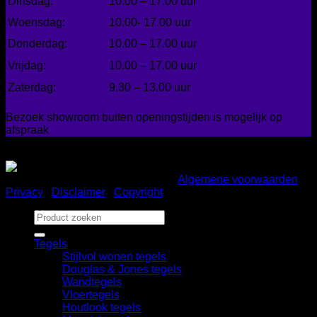
Dinsdag:
10.00 – 17.00 uur
Woensdag:
10.00- 17.00 uur
Donderdag:
10.00 – 17.00 uur
Vrijdag:
10.00 – 17.00 uur
Zaterdag:
9.30 – 13.00 uur
Bezoek showroom buiten openingstijden is mogelijk op
afspraak
Gemakkelijk betalen
Copyright 2026 ©
Bad en Home
|
Algemene voorwaarden
|
Privacy
|
Disclaimer
|
Copyright
Zoeken
naar:
Tegels
Stijlvol wonen tegels
Douglas & Jones tegels
Wandtegels
Vloertegels
Houtlook tegels