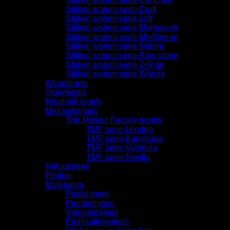
Stijlvol wonen serie Craft
Stijlvol wonen serie Loft
Stijlvol wonen serie Marrakech
Stijlvol wonen serie Mediterran
Stijlvol wonen serie Nature
Stijlvol wonen serie Raw stone
Stijlvol wonen serie Zellige
Stijlvol wonen serie Woods
Wandtegels
Vloertegels
Houtlook tegels
Mozaiektegels
The Mosaic Factory tegels
TMF serie London
TMF serie Barcelona
TMF serie Valencia
TMF serie Sevilla
Natuursteen
Plinten
Materialen
Pastalijmen
Poederlijmen
Voegmiddelen
Egalisatiemortels