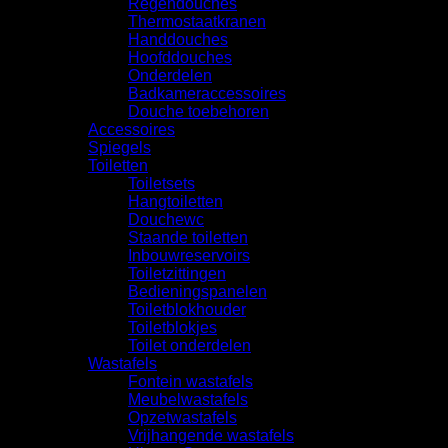
Regendouches
Thermostaatkranen
Handdouches
Hoofddouches
Onderdelen
Badkameraccessoires
Douche toebehoren
Accessoires
Spiegels
Toiletten
Toiletsets
Hangtoiletten
Douchewc
Staande toiletten
Inbouwreservoirs
Toiletzittingen
Bedieningspanelen
Toiletblokhouder
Toiletblokjes
Toilet onderdelen
Wastafels
Fontein wastafels
Meubelwastafels
Opzetwastafels
Vrijhangende wastafels