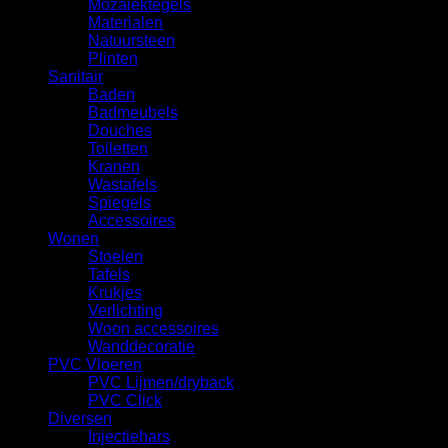
Mozaiektegels
Materialen
Natuursteen
Plinten
Sanitair
Baden
Badmeubels
Douches
Toiletten
Kranen
Wastafels
Spiegels
Accessoires
Wonen
Stoelen
Tafels
Krukjes
Verlichting
Woon accessoires
Wanddecoratie
PVC Vloeren
PVC Lijmen/dryback
PVC Click
Diversen
Injectiehars