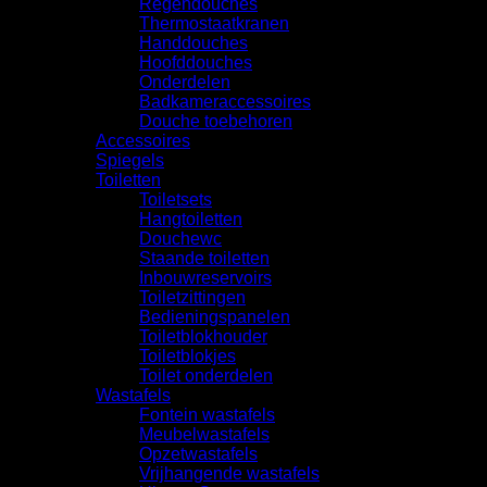
Regendouches
Thermostaatkranen
Handdouches
Hoofddouches
Onderdelen
Badkameraccessoires
Douche toebehoren
Accessoires
Spiegels
Toiletten
Toiletsets
Hangtoiletten
Douchewc
Staande toiletten
Inbouwreservoirs
Toiletzittingen
Bedieningspanelen
Toiletblokhouder
Toiletblokjes
Toilet onderdelen
Wastafels
Fontein wastafels
Meubelwastafels
Opzetwastafels
Vrijhangende wastafels