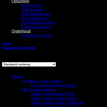
Opruiming
Sale Wonen
Sale Sanitair
Sale Wandtegels
Sale Vloertegels
Sale Mozaiek tegels
Sale Natuursteen
Onderhoud
Onderhoud Tegels
Home
/
Producten getagged “Epoxy”
Categorie sorteren
Showing all 3 results
Categorieën
Tegels
Douglas & Jones tegels
D&J tegels serie Ambiance
Stijlvol wonen tegels
Stijlvol wonen serie White
Stijlvol wonen serie Classic
Stijlvol wonen serie Composite
Stijlvol wonen serie Concrete