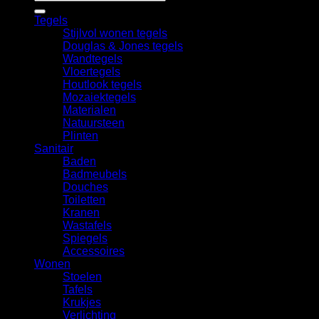
naar:
Tegels
Stijlvol wonen tegels
Douglas & Jones tegels
Wandtegels
Vloertegels
Houtlook tegels
Mozaiektegels
Materialen
Natuursteen
Plinten
Sanitair
Baden
Badmeubels
Douches
Toiletten
Kranen
Wastafels
Spiegels
Accessoires
Wonen
Stoelen
Tafels
Krukjes
Verlichting