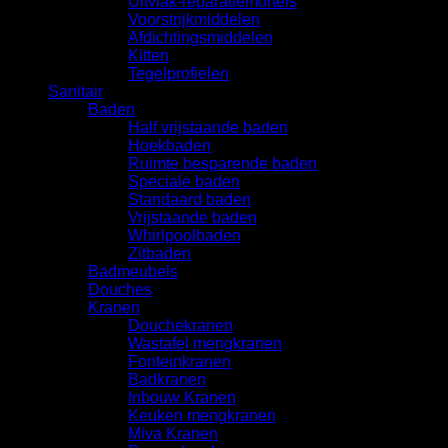
Uitvlak-reparatiemortels
Voorstrijkmiddelen
Afdichtingsmiddelen
Kitten
Tegelprofielen
Sanitair
Baden
Half vrijstaande baden
Hoekbaden
Ruimte besparende baden
Speciale baden
Standaard baden
Vrijstaande baden
Whirlpoolbaden
Zitbaden
Badmeubels
Douches
Kranen
Douchekranen
Wastafel mengkranen
Fonteinkranen
Badkranen
Inbouw Kranen
Keuken mengkranen
Miva Kranen