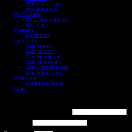
Woon accessoires
Wanddecoratie
PVC Vloeren
PVC Lijmen/dryback
PVC Click
Diversen
Injectiehars
Opruiming
Sale Wonen
Sale Sanitair
Sale Wandtegels
Sale Vloertegels
Sale Mozaiek tegels
Sale Natuursteen
Onderhoud
Onderhoud Tegels
Login
Login
Gebruikersnaam of e-mailadres
*
Wachtwoord
*