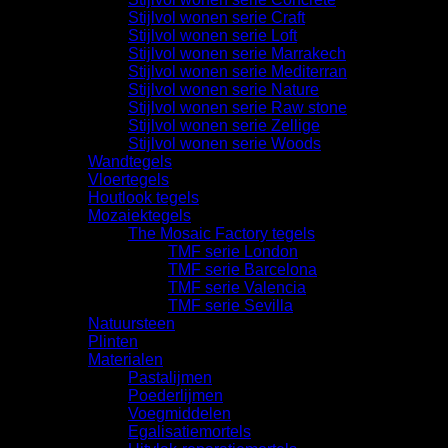
Stijlvol wonen serie Craft
Stijlvol wonen serie Loft
Stijlvol wonen serie Marrakech
Stijlvol wonen serie Mediterran
Stijlvol wonen serie Nature
Stijlvol wonen serie Raw stone
Stijlvol wonen serie Zellige
Stijlvol wonen serie Woods
Wandtegels
Vloertegels
Houtlook tegels
Mozaiektegels
The Mosaic Factory tegels
TMF serie London
TMF serie Barcelona
TMF serie Valencia
TMF serie Sevilla
Natuursteen
Plinten
Materialen
Pastalijmen
Poederlijmen
Voegmiddelen
Egalisatiemortels