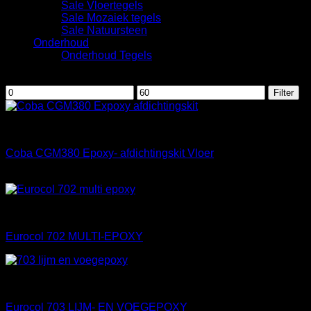
Sale Vloertegels
Sale Mozaiek tegels
Sale Natuursteen
Onderhoud
Onderhoud Tegels
Filteren op prijs
Min.
Max.
Filter
prijs
prijs
Afdichtingsmiddelen
Coba CGM380 Epoxy- afdichtingskit Vloer
€
54,65
Materialen
Eurocol 702 MULTI-EPOXY
Materialen
Eurocol 703 LIJM- EN VOEGEPOXY