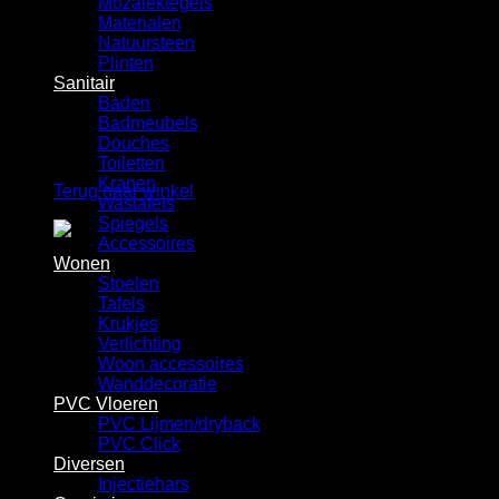
Mozaiektegels
Winkelwagen
Materialen
Natuursteen
Plinten
Sanitair
Baden
Badmeubels
Douches
Geen producten in de winkelwagen.
Toiletten
Kranen
Terug naar winkel
Wastafels
Spiegels
Accessoires
Wonen
Stoelen
Tafels
Krukjes
Verlichting
Woon accessoires
Wanddecoratie
PVC Vloeren
PVC Lijmen/dryback
PVC Click
Diversen
Injectiehars