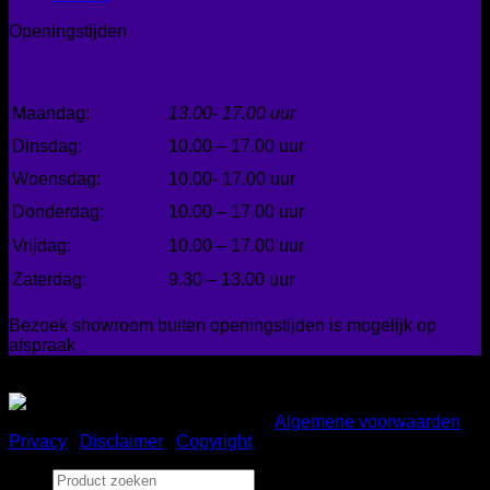
Openingstijden
Maandag:
13.00- 17.00 uur
Dinsdag:
10.00 – 17.00 uur
Woensdag:
10.00- 17.00 uur
Donderdag:
10.00 – 17.00 uur
Vrijdag:
10.00 – 17.00 uur
Zaterdag:
9.30 – 13.00 uur
Bezoek showroom buiten openingstijden is mogelijk op
afspraak
Gemakkelijk betalen
Copyright 2026 ©
Bad en Home
|
Algemene voorwaarden
|
Privacy
|
Disclaimer
|
Copyright
Zoeken