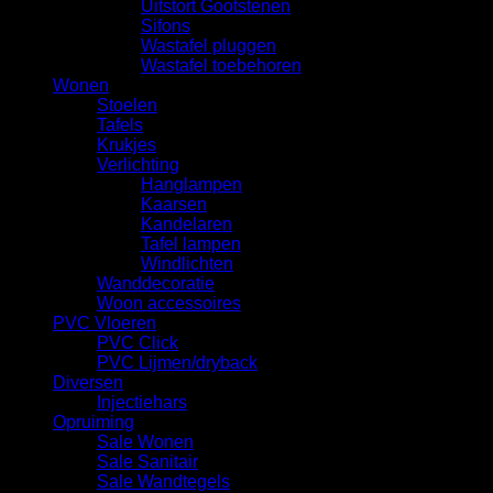
Uitstort Gootstenen
Sifons
Wastafel pluggen
Wastafel toebehoren
Wonen
Stoelen
Tafels
Krukjes
Verlichting
Hanglampen
Kaarsen
Kandelaren
Tafel lampen
Windlichten
Wanddecoratie
Woon accessoires
PVC Vloeren
PVC Click
PVC Lijmen/dryback
Diversen
Injectiehars
Opruiming
Sale Wonen
Sale Sanitair
Sale Wandtegels