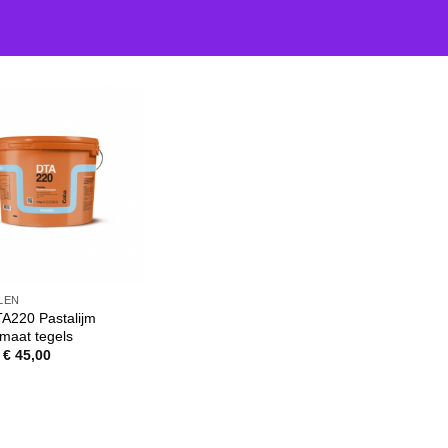
LEN
A220 Pastalijm
maat tegels
Oorspronkelijke
Huidige
€
45,00
prijs
prijs
was:
is:
€ 49,75.
€ 45,00.