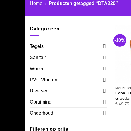
Home
/
Producten getagged “DTA220”
Categorieën
-10%
Tegels
Sanitair
Wonen
PVC Vloeren
MATERIA
Diversen
Coba DT
Grootfor
Opruiming
€
49,75
Onderhoud
Filteren op prijs