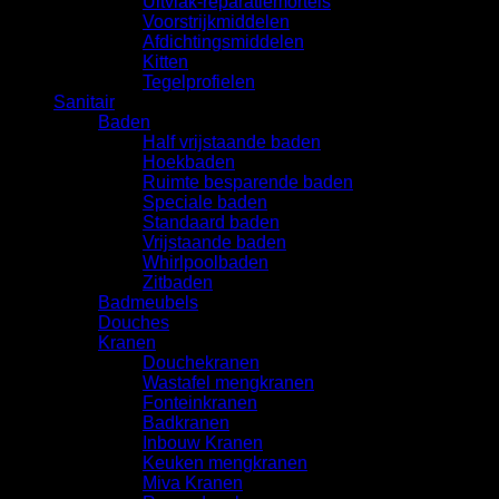
Uitvlak-reparatiemortels
Voorstrijkmiddelen
Afdichtingsmiddelen
Kitten
Tegelprofielen
Sanitair
Baden
Half vrijstaande baden
Hoekbaden
Ruimte besparende baden
Speciale baden
Standaard baden
Vrijstaande baden
Whirlpoolbaden
Zitbaden
Badmeubels
Douches
Kranen
Douchekranen
Wastafel mengkranen
Fonteinkranen
Badkranen
Inbouw Kranen
Keuken mengkranen
Miva Kranen