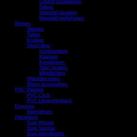
Uitstort Gootstenen
Sifons
Wastafel pluggen
Wastafel toebehoren
Wonen
Stoelen
Tafels
Krukjes
Verlichting
Hanglampen
Kaarsen
Kandelaren
Tafel lampen
Windlichten
Wanddecoratie
Woon accessoires
PVC Vloeren
PVC Click
PVC Lijmen/dryback
Diversen
Injectiehars
Opruiming
Sale Wonen
Sale Sanitair
Sale Wandtegels