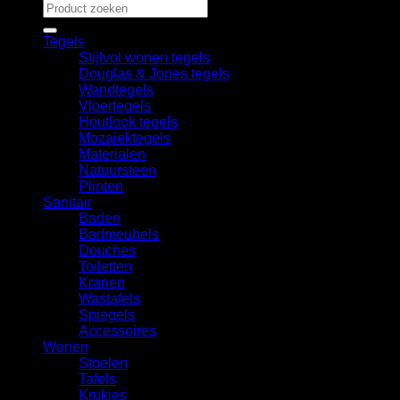
Zoeken
naar:
Tegels
Stijlvol wonen tegels
Douglas & Jones tegels
Wandtegels
Vloertegels
Houtlook tegels
Mozaiektegels
Materialen
Natuursteen
Plinten
Sanitair
Baden
Badmeubels
Douches
Toiletten
Kranen
Wastafels
Spiegels
Accessoires
Wonen
Stoelen
Tafels
Krukjes