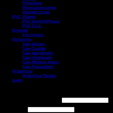
Verlichting
Woon accessoires
Wanddecoratie
PVC Vloeren
PVC Lijmen/dryback
PVC Click
Diversen
Injectiehars
Opruiming
Sale Wonen
Sale Sanitair
Sale Wandtegels
Sale Vloertegels
Sale Mozaiek tegels
Sale Natuursteen
Onderhoud
Onderhoud Tegels
Login
Login
Gebruikersnaam of e-mailadres
*
Wachtwoord
*