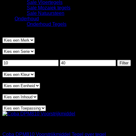
Sale Vloertegels
Sale Mozaiek tegels
Sale Natuursteen
Onderhoud
Onderhoud Tegels
Filter op merk
Filter op serie
Filteren op prijs
Min.
Max.
Filter
prijs
prijs
Filter op kleur
Filter op eenheid
Filter op inhoud
Filter op toepassing
Materialen
Coba DPM810 Voorstrijkmiddel Tegel over tegel