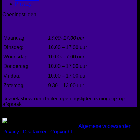
Privacy
Openingstijden
Maandag:
13.00- 17.00 uur
Dinsdag:
10.00 – 17.00 uur
Woensdag:
10.00- 17.00 uur
Donderdag:
10.00 – 17.00 uur
Vrijdag:
10.00 – 17.00 uur
Zaterdag:
9.30 – 13.00 uur
Bezoek showroom buiten openingstijden is mogelijk op
afspraak
Gemakkelijk betalen
Copyright 2026 ©
Bad en Home
|
Algemene voorwaarden
|
Privacy
|
Disclaimer
|
Copyright