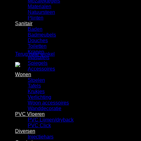
Mozaiektegels
Winkelwagen
Materialen
Natuursteen
Plinten
Sanitair
Baden
Badmeubels
Douches
Geen producten in de winkelwagen.
Toiletten
Kranen
Terug naar winkel
Wastafels
Spiegels
Accessoires
Wonen
Stoelen
Tafels
Krukjes
Verlichting
Woon accessoires
Wanddecoratie
PVC Vloeren
PVC Lijmen/dryback
PVC Click
Diversen
Injectiehars