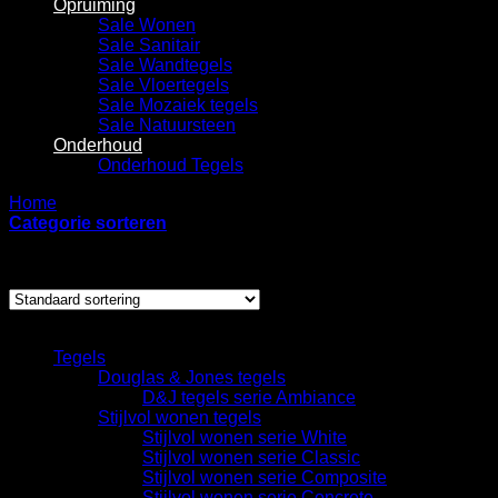
Opruiming
Sale Wonen
Sale Sanitair
Sale Wandtegels
Sale Vloertegels
Sale Mozaiek tegels
Sale Natuursteen
Onderhoud
Onderhoud Tegels
Home
/
Producten getagged “DPM810”
Categorie sorteren
Enig resultaat
Categorieën
Tegels
Douglas & Jones tegels
D&J tegels serie Ambiance
Stijlvol wonen tegels
Stijlvol wonen serie White
Stijlvol wonen serie Classic
Stijlvol wonen serie Composite
Stijlvol wonen serie Concrete