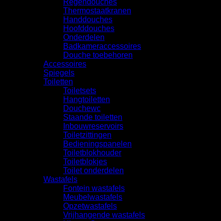
Regendouches
Thermostaatkranen
Handdouches
Hoofddouches
Onderdelen
Badkameraccessoires
Douche toebehoren
Accessoires
Spiegels
Toiletten
Toiletsets
Hangtoiletten
Douchewc
Staande toiletten
Inbouwreservoirs
Toiletzittingen
Bedieningspanelen
Toiletblokhouder
Toiletblokjes
Toilet onderdelen
Wastafels
Fontein wastafels
Meubelwastafels
Opzetwastafels
Vrijhangende wastafels