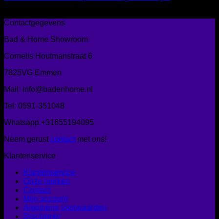
Prijsklasse:
€
13,00
-
€
36,85
€ 13,00
Contactgegevens
tot
Bad & Home Showroom
€ 36,85
Cornelis Houtmanstraat 6
7825VG Emmen
Mail: info@badenhome.nl
Tel: 0591-351048
Whatsapp +31655194095
Neem gerust
contact
met ons!
Klantenservice
Klantenservice
Onze merken
Contact
Mijn account
Algemene voorwaarden
Disclaimer