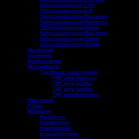
Stijlvol wonen serie Craft
Stijlvol wonen serie Loft
Stijlvol wonen serie Marrakech
Stijlvol wonen serie Mediterran
Stijlvol wonen serie Nature
Stijlvol wonen serie Raw stone
Stijlvol wonen serie Zellige
Stijlvol wonen serie Woods
Wandtegels
Vloertegels
Houtlook tegels
Mozaiektegels
The Mosaic Factory tegels
TMF serie Valencia
TMF serie Sevilla
TMF serie London
TMF serie Barcelona
Natuursteen
Plinten
Materialen
Pastalijmen
Poederlijmen
Voegmiddelen
Egalisatiemortels