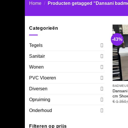
Home
/
Producten getagged “Dansani badm
Categorieën
-43%
Tegels
Sanitair
Wonen
PVC Vloeren
BADMEU
Diversen
Dansani
cm Show
Opruiming
€
1.350,
Onderhoud
Filteren op prijs