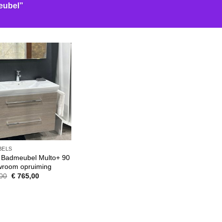
eubel”
BELS
 Badmeubel Multo+ 90
room opruiming
Oorspronkelijke
Huidige
00
€
765,00
prijs
prijs
was:
is:
€ 1.350,00.
€ 765,00.