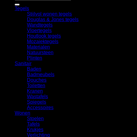
naar:
Tegels
Stijlvol wonen tegels
Douglas & Jones tegels
Wandtegels
Vloertegels
Houtlook tegels
Mozaiektegels
Materialen
Natuursteen
Plinten
Sanitair
Baden
Badmeubels
Douches
Toiletten
Kranen
Wastafels
Spiegels
Accessoires
Wonen
Stoelen
Tafels
Krukjes
Verlichting