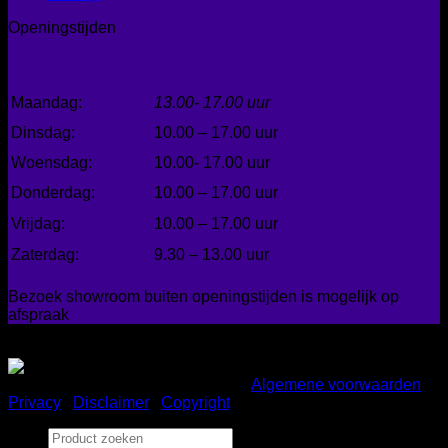
Openingstijden
Maandag:
13.00- 17.00 uur
Dinsdag:
10.00 – 17.00 uur
Woensdag:
10.00- 17.00 uur
Donderdag:
10.00 – 17.00 uur
Vrijdag:
10.00 – 17.00 uur
Zaterdag:
9.30 – 13.00 uur
Bezoek showroom buiten openingstijden is mogelijk op
afspraak
Gemakkelijk betalen
Copyright 2026 ©
Bad en Home
|
Algemene voorwaarden
|
Privacy
|
Disclaimer
|
Copyright
Zoeken