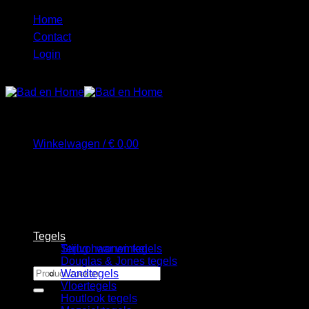
Ga
Home
naar
Contact
inhoud
Login
Winkelwagen /
€
0,00
Geen producten in de winkelwagen.
Tegels
Terug naar winkel
Stijlvol wonen tegels
Douglas & Jones tegels
Zoeken
Wandtegels
naar:
Vloertegels
Houtlook tegels