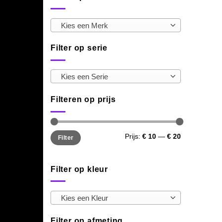
Kies een Merk
Filter op serie
Kies een Serie
Filteren op prijs
Min.
Max.
Prijs:
€ 10
—
€ 20
Filter
prijs
prijs
Filter op kleur
Kies een Kleur
Filter op afmeting