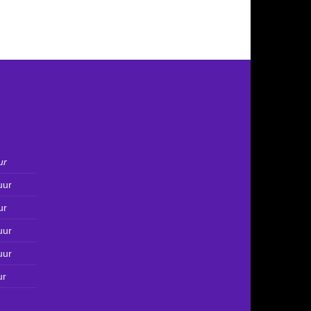
ur
uur
ur
uur
uur
ur