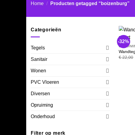
Home
/
Producten getagged “boizenburg”
Categorieën
-32%
OPRUIMI
Tegels
Wandteg
€
22,00
Sanitair
Wonen
PVC Vloeren
Diversen
Opruiming
Onderhoud
Filter op merk