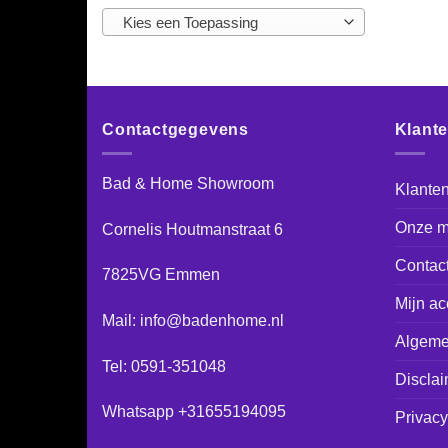
Kies een Toepassing
Contactgegevens
Klant
Bad & Home Showroom
Klanten
Onze m
Cornelis Houtmanstraat 6
Contac
7825VG Emmen
Mijn ac
Mail: info@badenhome.nl
Algeme
Tel: 0591-351048
Disclai
Whatsapp +31655194095
Privacy