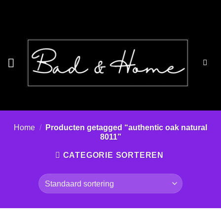
Ga
naar
inhoud
Home
/
Producten getagged “authentic oak natural
8011”
CATEGORIE SORTEREN