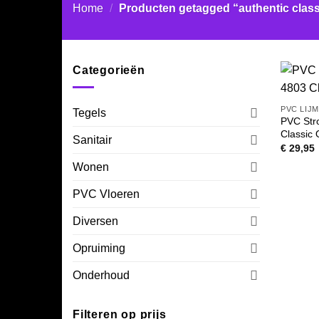
Home
/
Producten getagged “authentic clas
Categorieën
PVC LIJ
Tegels
PVC Str
Classic
Sanitair
€
29,95
Wonen
PVC Vloeren
Diversen
Opruiming
Onderhoud
Filteren op prijs