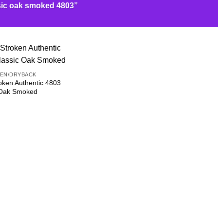
sic oak smoked 4803”
MEN/DRYBACK
oken Authentic 4803
 Oak Smoked