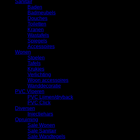
Sanitair
Baden
Badmeubels
Douches
Toiletten
Kranen
Wastafels
Spiegels
Accessoires
Wonen
Stoelen
Tafels
Krukjes
Verlichting
Woon accessoires
Wanddecoratie
PVC Vloeren
PVC Lijmen/dryback
PVC Click
Diversen
Injectiehars
Opruiming
Sale Wonen
Sale Sanitair
Sale Wandtegels