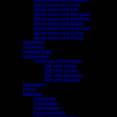
Stijlvol wonen serie Craft
Stijlvol wonen serie Loft
Stijlvol wonen serie Marrakech
Stijlvol wonen serie Mediterran
Stijlvol wonen serie Nature
Stijlvol wonen serie Raw stone
Stijlvol wonen serie Zellige
Stijlvol wonen serie Woods
Wandtegels
Vloertegels
Houtlook tegels
Mozaiektegels
The Mosaic Factory tegels
TMF serie Sevilla
TMF serie London
TMF serie Barcelona
TMF serie Valencia
Natuursteen
Plinten
Materialen
Pastalijmen
Poederlijmen
Voegmiddelen
Egalisatiemortels