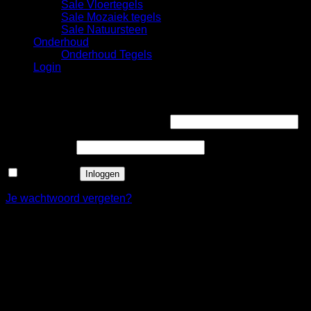
Sale Vloertegels
Sale Mozaiek tegels
Sale Natuursteen
Onderhoud
Onderhoud Tegels
Login
Login
Gebruikersnaam of e-mailadres
*
Wachtwoord
*
Onthouden
Inloggen
Je wachtwoord vergeten?