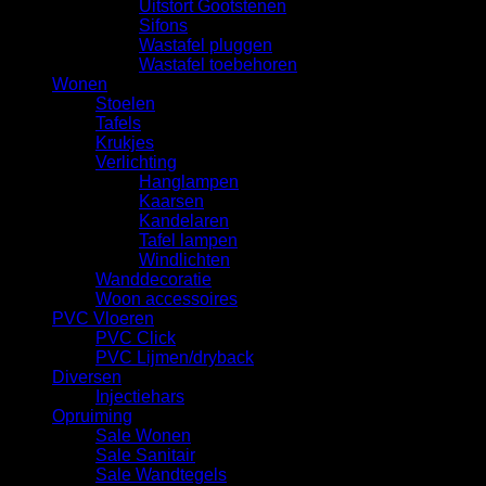
Uitstort Gootstenen
Sifons
Wastafel pluggen
Wastafel toebehoren
Wonen
Stoelen
Tafels
Krukjes
Verlichting
Hanglampen
Kaarsen
Kandelaren
Tafel lampen
Windlichten
Wanddecoratie
Woon accessoires
PVC Vloeren
PVC Click
PVC Lijmen/dryback
Diversen
Injectiehars
Opruiming
Sale Wonen
Sale Sanitair
Sale Wandtegels