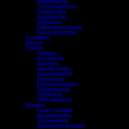
Regendouches
Thermostaatkranen
Handdouches
Hoofddouches
Onderdelen
Badkameraccessoires
Douche toebehoren
Accessoires
Spiegels
Toiletten
Toiletsets
Hangtoiletten
Douchewc
Staande toiletten
Inbouwreservoirs
Toiletzittingen
Bedieningspanelen
Toiletblokhouder
Toiletblokjes
Toilet onderdelen
Wastafels
Fontein wastafels
Meubelwastafels
Opzetwastafels
Vrijhangende wastafels