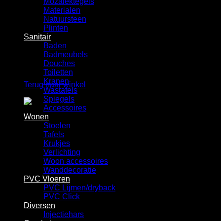
Mozaiektegels
Winkelwagen
Materialen
Natuursteen
Plinten
Sanitair
Baden
Badmeubels
Douches
Geen producten in de winkelwagen.
Toiletten
Kranen
Terug naar winkel
Wastafels
Spiegels
Accessoires
Wonen
Stoelen
Tafels
Krukjes
Verlichting
Woon accessoires
Wanddecoratie
PVC Vloeren
PVC Lijmen/dryback
PVC Click
Diversen
Injectiehars