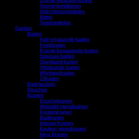
Uitvlak-reparatiemortels
Voorstrijkmiddelen
Afdichtingsmiddelen
Kitten
Tegelprofielen
Sanitair
Baden
Half vrijstaande baden
Hoekbaden
Ruimte besparende baden
Speciale baden
Standaard baden
Vrijstaande baden
Whirlpoolbaden
Zitbaden
Badmeubels
Douches
Kranen
Douchekranen
Wastafel mengkranen
Fonteinkranen
Badkranen
Inbouw Kranen
Keuken mengkranen
Miva Kranen