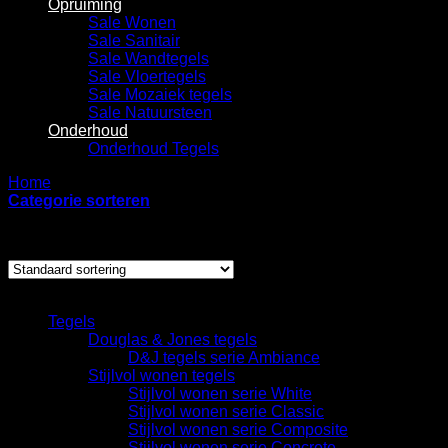
Opruiming
Sale Wonen
Sale Sanitair
Sale Wandtegels
Sale Vloertegels
Sale Mozaiek tegels
Sale Natuursteen
Onderhoud
Onderhoud Tegels
Home
/
Producten getagged “Afdichtingskit”
Categorie sorteren
Enig resultaat
Categorieën
Tegels
Douglas & Jones tegels
D&J tegels serie Ambiance
Stijlvol wonen tegels
Stijlvol wonen serie White
Stijlvol wonen serie Classic
Stijlvol wonen serie Composite
Stijlvol wonen serie Concrete