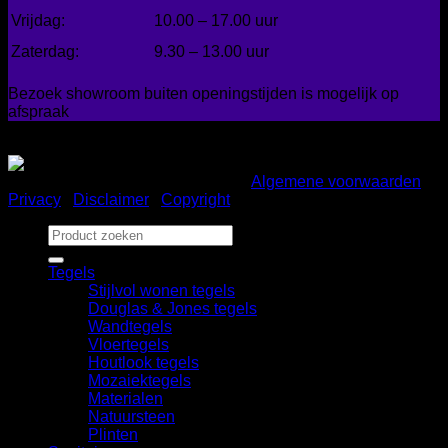
Vrijdag:
10.00 – 17.00 uur
Zaterdag:
9.30 – 13.00 uur
Bezoek showroom buiten openingstijden is mogelijk op
afspraak
Gemakkelijk betalen
Copyright 2026 ©
Bad en Home
|
Algemene voorwaarden
|
Privacy
|
Disclaimer
|
Copyright
Zoeken
naar:
Tegels
Stijlvol wonen tegels
Douglas & Jones tegels
Wandtegels
Vloertegels
Houtlook tegels
Mozaiektegels
Materialen
Natuursteen
Plinten