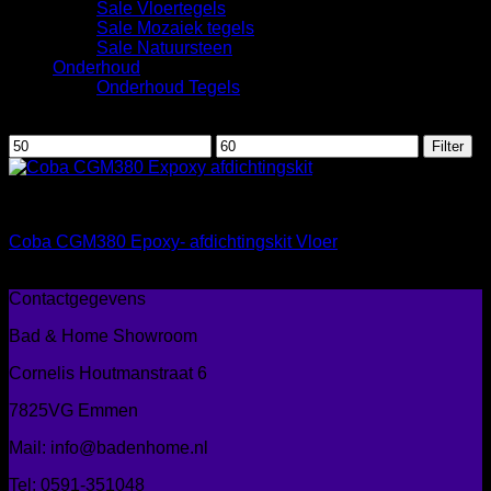
Sale Vloertegels
Sale Mozaiek tegels
Sale Natuursteen
Onderhoud
Onderhoud Tegels
Filteren op prijs
Min.
Max.
Filter
prijs
prijs
Afdichtingsmiddelen
Coba CGM380 Epoxy- afdichtingskit Vloer
€
54,65
Contactgegevens
Bad & Home Showroom
Cornelis Houtmanstraat 6
7825VG Emmen
Mail: info@badenhome.nl
Tel: 0591-351048