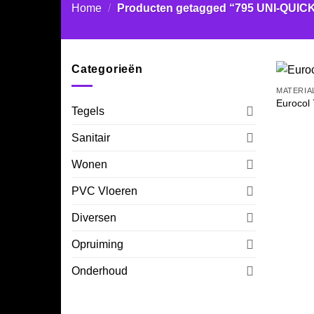
Home
/
Producten getagged “795 UNI-QUIC
Categorieën
MATERIA
Eurocol
Tegels
Sanitair
Wonen
PVC Vloeren
Diversen
Opruiming
Onderhoud