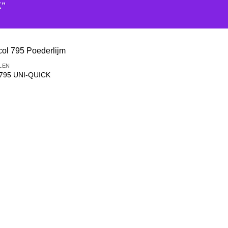
K”
LEN
 795 UNI-QUICK