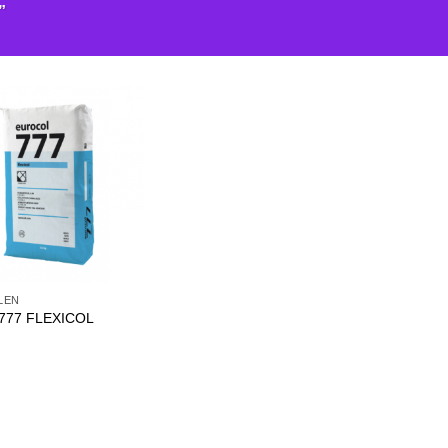
”
LEN
 777 FLEXICOL