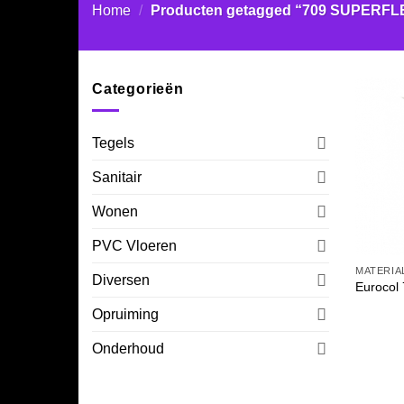
Home
/
Producten getagged “709 SUPERFL
Categorieën
Tegels
Sanitair
Wonen
PVC Vloeren
MATERIA
Diversen
Euroco
Opruiming
Onderhoud