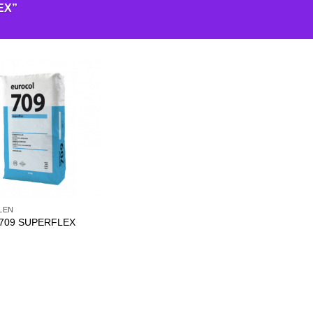
EX”
LEN
l 709 SUPERFLEX